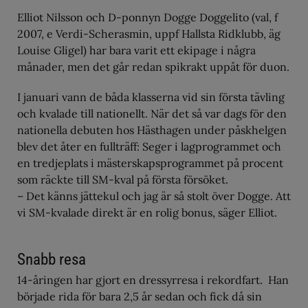
Elliot Nilsson och D-ponnyn Dogge Doggelito (val, f
2007, e Verdi-Scherasmin, uppf Hallsta Ridklubb, äg
Louise Gligel) har bara varit ett ekipage i några
månader, men det går redan spikrakt uppåt för duon.
I januari vann de båda klasserna vid sin första tävling
och kvalade till nationellt. När det så var dags för den
nationella debuten hos Hästhagen under påskhelgen
blev det åter en fullträff: Seger i lagprogrammet och
en tredjeplats i mästerskapsprogrammet på procent
som räckte till SM-kval på första försöket.
– Det känns jättekul och jag är så stolt över Dogge. Att
vi SM-kvalade direkt är en rolig bonus, säger Elliot.
Snabb resa
14-åringen har gjort en dressyrresa i rekordfart. Han
började rida för bara 2,5 år sedan och fick då sin