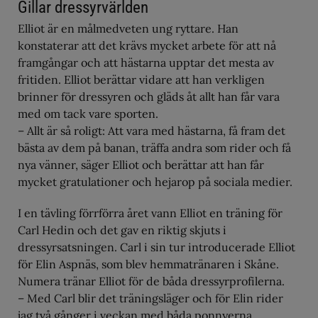
Gillar dressyrvärlden
Elliot är en målmedveten ung ryttare. Han
konstaterar att det krävs mycket arbete för att nå
framgångar och att hästarna upptar det mesta av
fritiden. Elliot berättar vidare att han verkligen
brinner för dressyren och gläds åt allt han får vara
med om tack vare sporten.
– Allt är så roligt: Att vara med hästarna, få fram det
bästa av dem på banan, träffa andra som rider och få
nya vänner, säger Elliot och berättar att han får
mycket gratulationer och hejarop på sociala medier.
I en tävling förrförra året vann Elliot en träning för
Carl Hedin och det gav en riktig skjuts i
dressyrsatsningen. Carl i sin tur introducerade Elliot
för Elin Aspnäs, som blev hemmatränaren i Skåne.
Numera tränar Elliot för de båda dressyrprofilerna.
– Med Carl blir det träningsläger och för Elin rider
jag två gånger i veckan med båda ponnyerna.