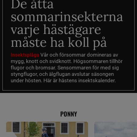
De åtta
sommarinsekterna
varje hästägare
måste ha koll på
Vår och försommar domineras av
Insektsplåga
mygg, knott och svidknott. Högsommaren tillhör
flugor och bromsar. Sensommaren för med sig
styngflugor, och älgflugan avslutar säsongen
under hösten. Här är hästens insektskalender.
PONNY