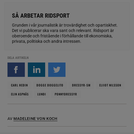
SÅ ARBETAR RIDSPORT
Grunden i vår journalistik är trovärdighet och opartiskhet.
Det vi publicerar ska vara sant och relevant. Ridsport är
oberoende och fristående i förhållande till ekonomiska,
privata, politiska och andra intressen.
DELA ARTIKELN
CARL HEDIN
DOGGE DOGGELITO
DRESSYR-SM
ELIIOT NILSSON
ELIN ASPNÄS
LUNDI
PONNYDRESSYR
AV
MADELEINE VON KOCH