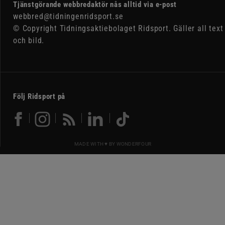
Tjänstgörande webbredaktör nås alltid via e-post
webbred@tidningenridsport.se
© Copyright Tidningsaktiebolaget Ridsport. Gäller all text
och bild.
Följ Ridsport på
MADE WITH ♥ BY
WONDERFOUR