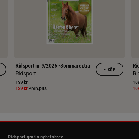
Ridsport nr 9/2026 -Sommarextra
Ri
+
KÖP
Ridsport
Ri
139 kr
109
139 kr
Pren.pris
10
Ridsport gratis nyhetsbrev