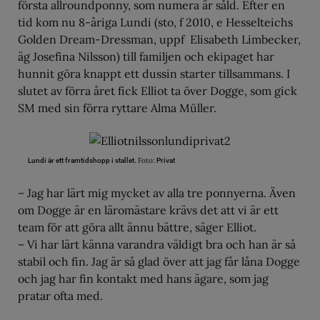
första allroundponny, som numera är såld. Efter en
tid kom nu 8-åriga Lundi (sto, f 2010, e Hesselteichs
Golden Dream-Dressman, uppf Elisabeth Limbecker,
äg Josefina Nilsson) till familjen och ekipaget har
hunnit göra knappt ett dussin starter tillsammans. I
slutet av förra året fick Elliot ta över Dogge, som gick
SM med sin förra ryttare Alma Müller.
Foto:
Lundi är ett framtidshopp i stallet.
Privat
– Jag har lärt mig mycket av alla tre ponnyerna. Även
om Dogge är en läromästare krävs det att vi är ett
team för att göra allt ännu bättre, säger Elliot.
– Vi har lärt känna varandra väldigt bra och han är så
stabil och fin. Jag är så glad över att jag får låna Dogge
och jag har fin kontakt med hans ägare, som jag
pratar ofta med.