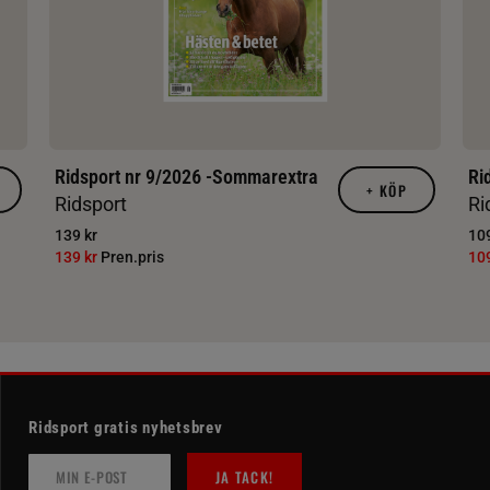
Ridsport nr 9/2026 -Sommarextra
Ri
+
KÖP
Ridsport
Ri
139 kr
109
139 kr
Pren.pris
10
Ridsport gratis nyhetsbrev
JA TACK!