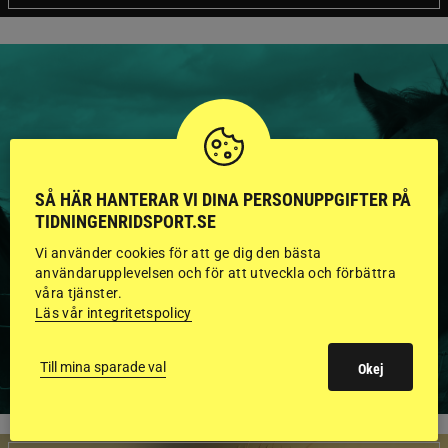
HINGSTAR ONLINE
GODKÄNDA HINGSTAR I
SÅ HÄR HANTERAR VI DINA PERSONUPPGIFTER PÅ
TIDNINGENRIDSPORT.SE
FLERA KATEGORIER MED
Vi använder cookies för att ge dig den bästa
BILDER OCH FAKTA
användarupplevelsen och för att utveckla och förbättra
våra tjänster.
Läs vår integritetspolicy
VISA ALLA HINGSTAR
Till mina sparade val
Okej