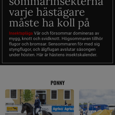
sommarinsekterna
varje hästägare
måste ha koll på
Vår och försommar domineras av
Insektsplåga
mygg, knott och svidknott. Högsommaren tillhör
flugor och bromsar. Sensommaren för med sig
styngflugor, och älgflugan avslutar säsongen
under hösten. Här är hästens insektskalender.
PONNY