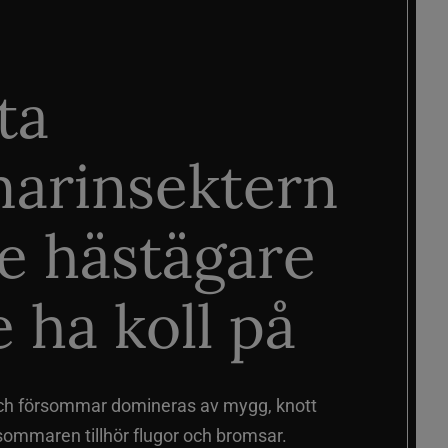
ta
arinsektern
je hästägare
 ha koll på
ch försommar domineras av mygg, knott
sommaren tillhör flugor och bromsar.