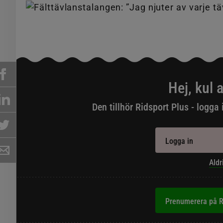
Hej, kul a
Den tillhör Ridsport Plus - logga 
Logga in
Aldr
Prenumerera på R