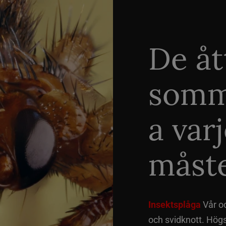
De åt
somm
a var
måste
Insektsplåga
Vår o
och svidknott. Hög