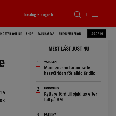
Torsdag 6 augusti
INGSTAR ONLINE
SHOP
SALUHÄSTAR
PRENUMERATION
LOGGA IN
MEST LÄST JUST NU
e
VÄRLDEN
Mannen som förändrade
hästvärlden för alltid är död
HOPPNING
rra
Ryttare förd till sjukhus efter
fall på SM
rax
DRESSYR