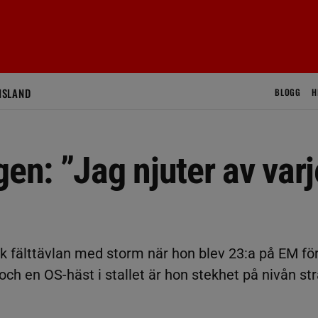
ISLAND
BLOGG
H
gen: ”Jag njuter av varj
k fälttävlan med storm när hon blev 23:a på EM fö
och en OS-häst i stallet är hon stekhet på nivån st