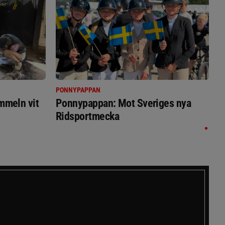
PONNYPAPPAN
immeln vit
Ponnypappan: Mot Sveriges nya
Ridsportmecka