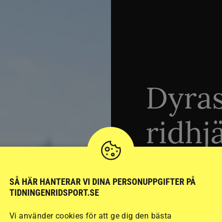
Dyra
ridhj
sämst
SÅ HÄR HANTERAR VI DINA PERSONUPPGIFTER PÅ
TIDNINGENRIDSPORT.SE
Stort test av ridhj
Vi använder cookies för att ge dig den bästa
15 ridhjälmar i olik