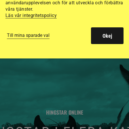
användarupplevelsen och för att utveckla och förbättra
säkraste. Det visar
våra tjänster.
Läs vår integritetspolicy
de olika hjälmarna –
Till mina sparade val
Okej
HINGSTAR ONLINE