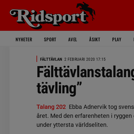
NYHETER
SPORT
AVEL
ÅSIKT
PLAY
FÄLTTÄVLAN
2 FEBRUARI 2020 17:15
Fälttävlanstalan
tävling”
Talang 202
Ebba Adnervik tog svens
året. Med den erfarenheten i ryggen 
under yttersta världseliten.