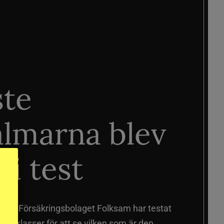
ste
älmarna blev
 i test
älmar
Försäkringsbolaget Folksam har testat
a prisklasser för att se vilken som är den