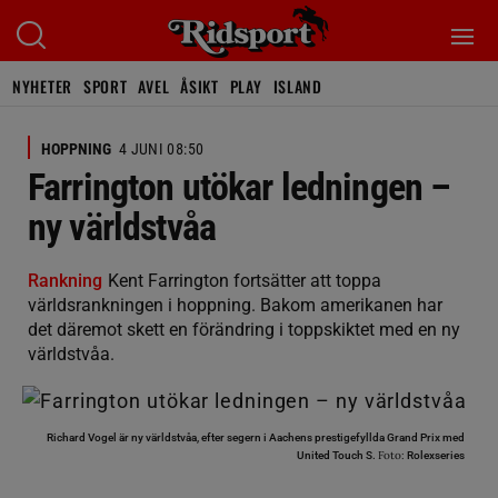
NYHETER
SPORT
AVEL
ÅSIKT
PLAY
ISLAND
HOPPNING
4 JUNI 08:50
Farrington utökar ledningen –
ny världstvåa
Rankning
Kent Farrington fortsätter att toppa
världsrankningen i hoppning. Bakom amerikanen har
det däremot skett en förändring i toppskiktet med en ny
världstvåa.
Richard Vogel är ny världstvåa, efter segern i Aachens prestigefyllda Grand Prix med
Foto:
United Touch S.
Rolexseries