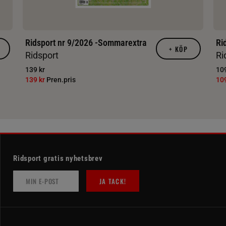
Ridsport nr 9/2026 -Sommarextra
Ri
+
KÖP
Ridsport
Ri
139 kr
109
139 kr
Pren.pris
10
Ridsport gratis nyhetsbrev
JA TACK!