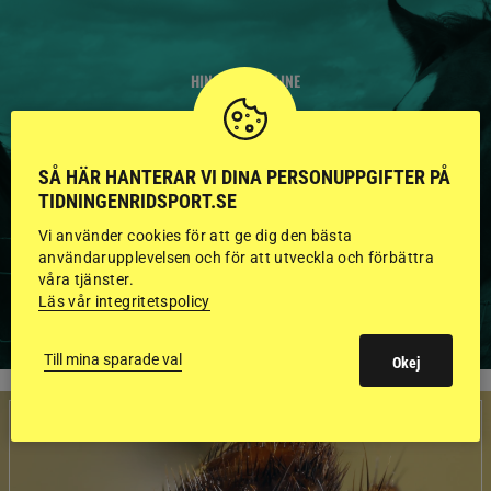
HINGSTAR ONLINE
GODKÄNDA HINGSTAR I
FLERA KATEGORIER MED
SÅ HÄR HANTERAR VI DINA PERSONUPPGIFTER PÅ
TIDNINGENRIDSPORT.SE
BILDER OCH FAKTA
Vi använder cookies för att ge dig den bästa
användarupplevelsen och för att utveckla och förbättra
våra tjänster.
VISA ALLA HINGSTAR
Läs vår integritetspolicy
Till mina sparade val
Okej