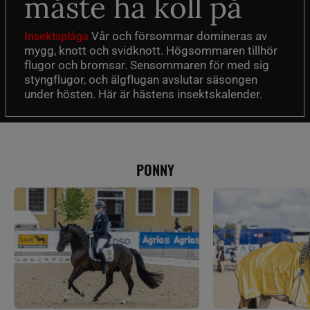
måste ha koll på
Vår och försommar domineras av
Insektsplåga
mygg, knott och svidknott. Högsommaren tillhör
flugor och bromsar. Sensommaren för med sig
styngflugor, och älgflugan avslutar säsongen
under hösten. Här är hästens insektskalender.
PONNY