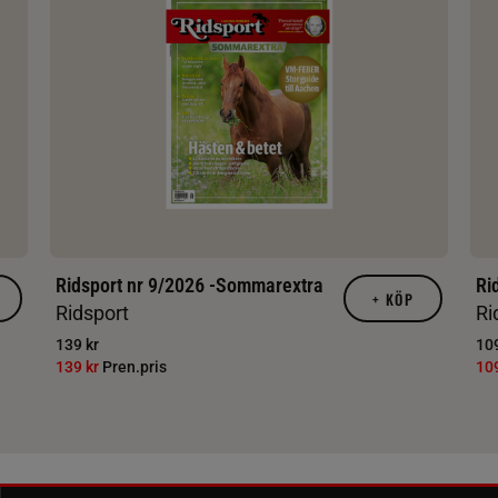
Ridsport nr 9/2026 -Sommarextra
Ri
+
KÖP
Ridsport
Ri
139 kr
109
139 kr
Pren.pris
10