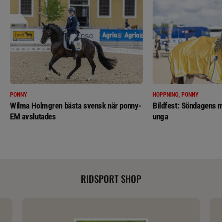
PONNY
HOPPNING, PONNY
Wilma Holmgren bästa svensk när ponny-
Bildfest: Söndagens m
EM avslutades
unga
RIDSPORT SHOP