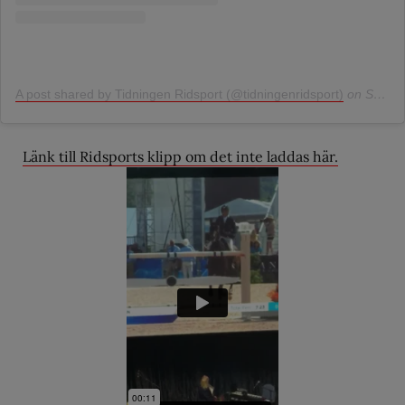
A post shared by Tidningen Ridsport (@tidningenridsport)
on
Sep 22, 2018 at 4:51am PDT
Länk till Ridsports klipp om det inte laddas här.