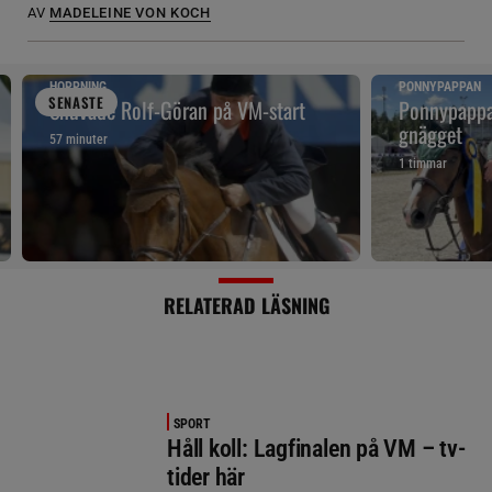
AV
MADELEINE VON KOCH
HOPPNING
PONNYPAPPAN
SENAST
E
Snuvade Rolf-Göran på VM-start
Ponnypappan
gnägget
57 minuter
1 timmar
RELATERAD LÄSNING
SPORT
Håll koll: Lagfinalen på VM – tv-
tider här