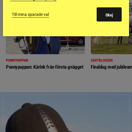
Till mina sparade val
Okej
PONNYPAPPAN
GÄSTBLOGGEN
Ponnypappan: Kärlek från första gnägget
Finaldag med jubileum