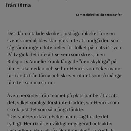
Se medaljskriket i klippet nedanför.
Det där omtalade skriket, just ögonblicket före en
svensk medalj blev klar, gick inte att undgå den som
såg sändningen. Inte heller för folket på plats i Tryon.
På tv gick det inte att se vem som skrek, men
Ridsports Annelie Frank fångade ”den skyldiga” på
film – kika nedan och se hur Henrik von Eckermann
tar i ända från tårna och skriver ut det som så många
tänkte i samma stund.
Även personer från teamet på plats har berättat att
det, vilket somliga först inte trodde, var Henrik som
skrek just det som så många tänkte.
”Det var Henrik von Eckermann. Jag hörde det
tydligt. Henrik är en väldigt engagerad och aktiv
lagmedlem. Han vill så väldigt mycket”, sa Fredrik