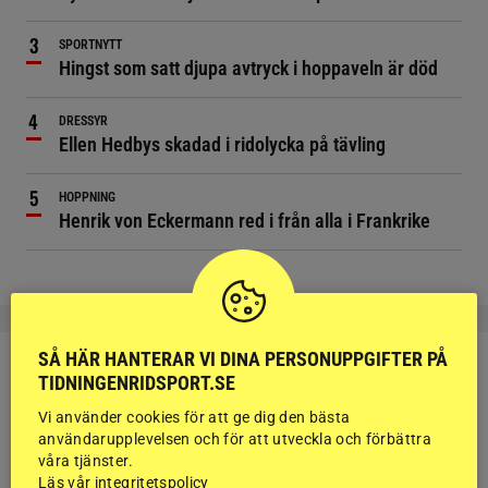
SPORTNYTT
Hingst som satt djupa avtryck i hoppaveln är död
DRESSYR
Ellen Hedbys skadad i ridolycka på tävling
HOPPNING
Henrik von Eckermann red i från alla i Frankrike
SÅ HÄR HANTERAR VI DINA PERSONUPPGIFTER PÅ
TIDNINGENRIDSPORT.SE
Vi använder cookies för att ge dig den bästa
användarupplevelsen och för att utveckla och förbättra
RIDSPORT
våra tjänster.
BLOGGAR
Läs vår integritetspolicy