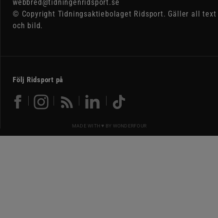
webbred@tidningenridsport.se
© Copyright Tidningsaktiebolaget Ridsport. Gäller all text
och bild.
Följ Ridsport på
MADE WITH ♥ BY
WONDERFOUR