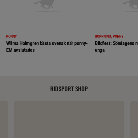
PONNY
HOPPNING, PONNY
Wilma Holmgren bästa svensk när ponny-
Bildfest: Söndagens m
EM avslutades
unga
RIDSPORT SHOP