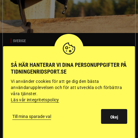
SVERIGE
Dyraste
SÅ HÄR HANTERAR VI DINA PERSONUPPGIFTER PÅ
TIDNINGENRIDSPORT.SE
ridhjälmarna blev
Vi använder cookies för att ge dig den bästa
sämst i test
användarupplevelsen och för att utveckla och förbättra
våra tjänster.
Läs vår integritetspolicy
Försäkringsbolaget
Stort test av ridhjälmar
Folksam har testat 15 ridhjälmar i olika
Till mina sparade val
Okej
prisklasser för att se vilken som är den säkraste.
Det visar sig vara stor skillnad på säkerheten
mellan de olika hjälmarna – och dyrast är inte
bäst.