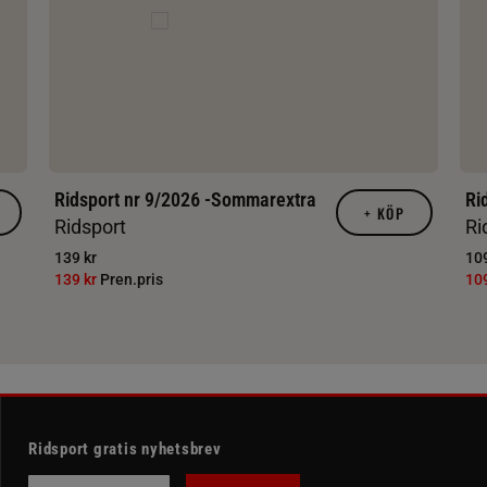
Ridsport nr 9/2026 -Sommarextra
Ri
+
KÖP
Ridsport
Ri
139 kr
109
139 kr
Pren.pris
10
Ridsport gratis nyhetsbrev