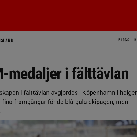
ISLAND
BLOGG
H
medaljer i fälttävlan
skapen i fälttävlan avgjordes i Köpenhamn i helge
ra fina framgångar för de blå-gula ekipagen, men
.