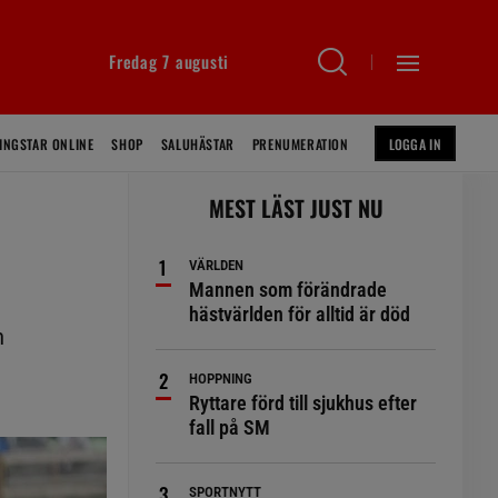
Fredag 7 augusti
INGSTAR ONLINE
SHOP
SALUHÄSTAR
PRENUMERATION
LOGGA IN
MEST LÄST JUST NU
VÄRLDEN
Mannen som förändrade
hästvärlden för alltid är död
n
HOPPNING
Ryttare förd till sjukhus efter
fall på SM
SPORTNYTT