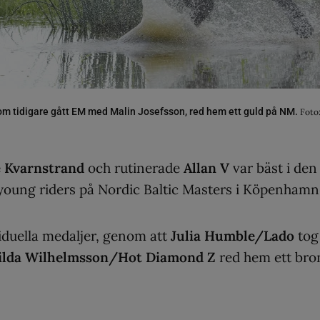
som tidigare gått EM med Malin Josefsson, red hem ett guld på NM.
Foto
e Kvarnstrand
och rutinerade
Allan V
var bäst i den
h young riders på Nordic Baltic Masters i Köpenhamn
viduella medaljer, genom att
Julia Humble/Lado
tog
ilda Wilhelmsson/Hot Diamond Z
red hem ett bron