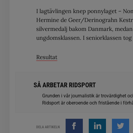
I lagtävlingen knep ponnylaget – N
Hermine de Geer/Derinograhn Kestr
silvermedalj bakom Danmark, medan et
ungdomsklassen. I seniorklassen tog s
Resultat
SÅ ARBETAR RIDSPORT
Grunden i vår journalistik är trovärdighet oc
Ridsport är oberoende och fristående i förhå
DELA ARTIKELN