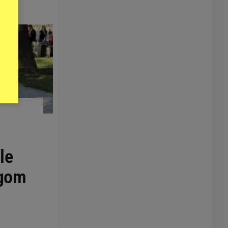
le
egom