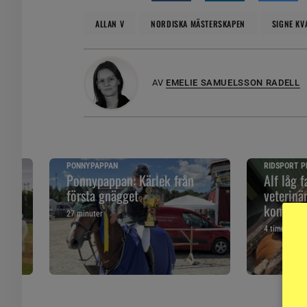
ALLAN V
NORDISKA MÄSTERSKAPEN
SIGNE K
AV
EMELIE SAMUELSSON RADELL
PONNYPAPPAN
RIDSPORT P
Ponnypappan: Kärlek från
Alf låg f
första gnägget
veterinä
komma
27 minuter
4 timmar