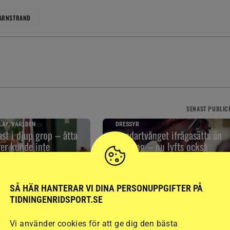
VARNSTRAND
SENAST
PUBLIC
LAY, VÄRLDEN
DRESSYR
ast i djup grop – åtta
Kandartvånget ifrågasätts än
rer kunde inte
en gång – nu lyfts också
kindkedjan
5 timmar
SÅ HÄR HANTERAR VI DINA PERSONUPPGIFTER PÅ
TIDNINGENRIDSPORT.SE
Vi använder cookies för att ge dig den bästa
RELATERAD LÄSNING