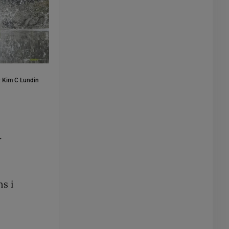
:
Kim C Lundin
.
s i