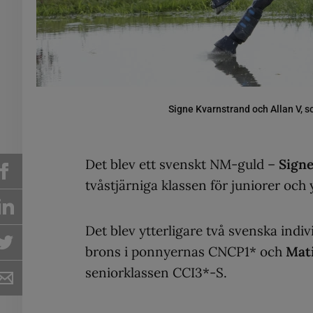
Signe Kvarnstrand och Allan V, 
Det blev ett svenskt NM-guld –
Sign
tvåstjärniga klassen för juniorer oc
Det blev ytterligare två svenska indi
brons i ponnyernas CNCP1* och
Mat
seniorklassen CCI3*-S.