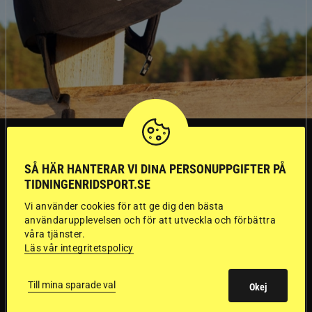
SVERIGE
SÅ HÄR HANTERAR VI DINA PERSONUPPGIFTER PÅ
Dyraste
TIDNINGENRIDSPORT.SE
Vi använder cookies för att ge dig den bästa
ridhjälmarna blev
användarupplevelsen och för att utveckla och förbättra
våra tjänster.
sämst i test
Läs vår integritetspolicy
Försäkringsbolaget
Stort test av ridhjälmar
Till mina sparade val
Okej
Folksam har testat 15 ridhjälmar i olika
prisklasser för att se vilken som är den säkraste.