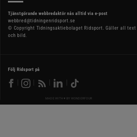
Tjänstgörande webbredaktör nås alltid via e-post
webbred@tidningenridsport.se
© Copyright Tidningsaktiebolaget Ridsport. Gäller all text
och bild.
Följ Ridsport på
MADE WITH ♥ BY
WONDERFOUR