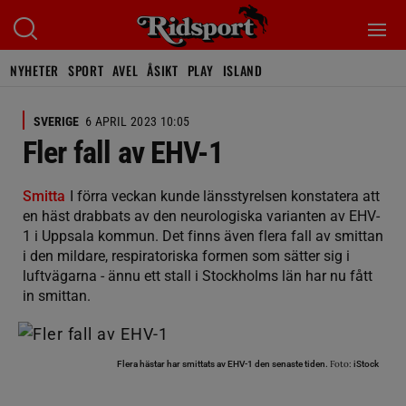
NYHETER
SPORT
AVEL
ÅSIKT
PLAY
ISLAND
SVERIGE
6 APRIL 2023 10:05
Fler fall av EHV-1
Smitta
I förra veckan kunde länsstyrelsen konstatera att
en häst drabbats av den neurologiska varianten av EHV-
1 i Uppsala kommun. Det finns även flera fall av smittan
i den mildare, respiratoriska formen som sätter sig i
luftvägarna - ännu ett stall i Stockholms län har nu fått
in smittan.
Foto:
Flera hästar har smittats av EHV-1 den senaste tiden.
iStock