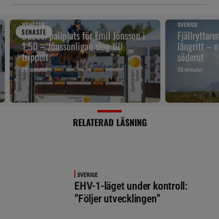
NYHETER
SVERIGE
SENAST
E
Dubbel pallplats för Emil Jönsson i
Fjällryttare
1,50 – Jönssonligan slog till
långritt – 
trippelt
söderut
26 minuter
58 minuter
RELATERAD LÄSNING
SVERIGE
EHV-1-läget under kontroll:
”Följer utvecklingen”