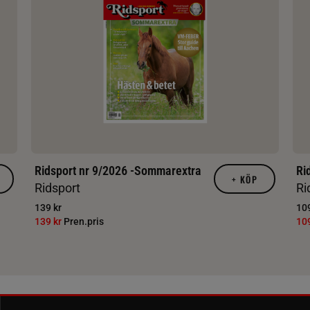
Ridsport nr 9/2026 -Sommarextra
Ri
+
KÖP
Ridsport
Ri
139 kr
109
139 kr
Pren.pris
10