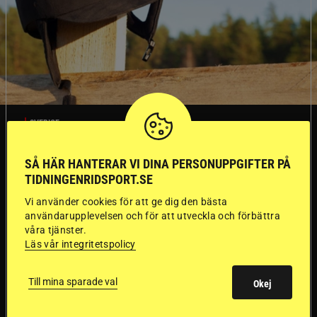
SVERIGE
SÅ HÄR HANTERAR VI DINA PERSONUPPGIFTER PÅ
Dyraste
TIDNINGENRIDSPORT.SE
ridhjälmarna blev
Vi använder cookies för att ge dig den bästa
användarupplevelsen och för att utveckla och förbättra
sämst i test
våra tjänster.
Läs vår integritetspolicy
Försäkringsbolaget
Stort test av ridhjälmar
Till mina sparade val
Okej
Folksam har testat 15 ridhjälmar i olika
prisklasser för att se vilken som är den säkraste.
Det visar sig vara stor skillnad på säkerheten