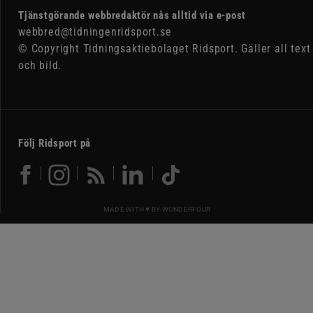
Tjänstgörande webbredaktör nås alltid via e-post
webbred@tidningenridsport.se
© Copyright Tidningsaktiebolaget Ridsport. Gäller all text
och bild.
Följ Ridsport på
MADE WITH ♥ BY
WONDERFOUR