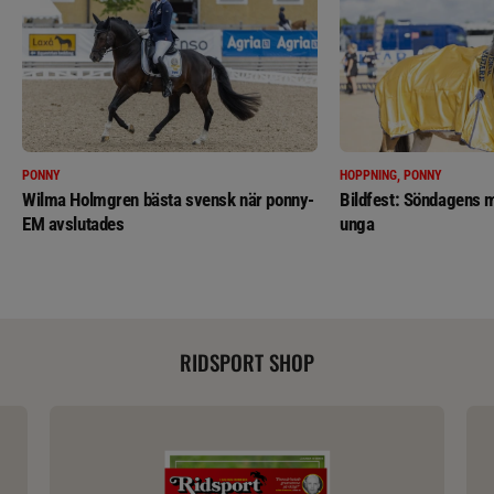
PONNY
HOPPNING, PONNY
Wilma Holmgren bästa svensk när ponny-
Bildfest: Söndagens m
EM avslutades
unga
RIDSPORT SHOP