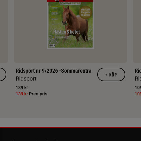
Ridsport nr 9/2026 -Sommarextra
Ri
+
KÖP
Ridsport
Ri
139 kr
109
139 kr
Pren.pris
10