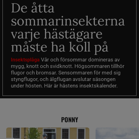
De åtta
sommarinsekterna
varje hästägare
måste ha koll på
Vår och försommar domineras av
Insektsplåga
mygg, knott och svidknott. Högsommaren tillhör
flugor och bromsar. Sensommaren för med sig
styngflugor, och älgflugan avslutar säsongen
under hösten. Här är hästens insektskalender.
PONNY