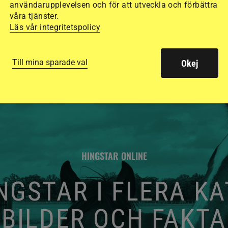
användarupplevelsen och för att utveckla och förbättra
våra tjänster.
Läs vår integritetspolicy
Till mina sparade val
Okej
HINGSTAR ONLINE
GSTAR I FLERA K
BILDER OCH FAKTA