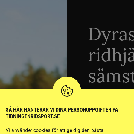
Dyra
ridhj
sämst
Stort test av ridhj
15 ridhjälmar i olik
SÅ HÄR HANTERAR VI DINA PERSONUPPGIFTER PÅ
TIDNINGENRIDSPORT.SE
säkraste. Det visar
de olika hjälmarna –
Vi använder cookies för att ge dig den bästa