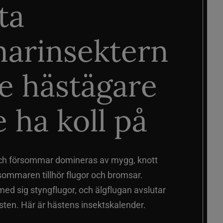
ta
arinsektern
je hästägare
 ha koll på
ch försommar domineras av mygg, knott
sommaren tillhör flugor och bromsar.
d sig styngflugor, och älgflugan avslutar
ten. Här är hästens insektskalender.