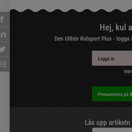
Hej, kul a
Den tillhör Ridsport Plus - logga 
Logga in
Aldr
Prenumerera på R