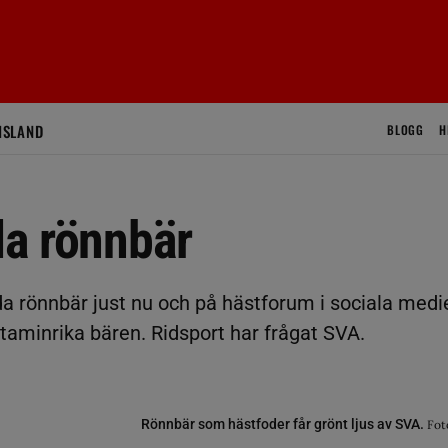
ISLAND
BLOGG
H
öda rönnbär
da rönnbär just nu och på hästforum i sociala medi
taminrika bären. Ridsport har frågat SVA.
Rönnbär som hästfoder får grönt ljus av SVA.
Fot