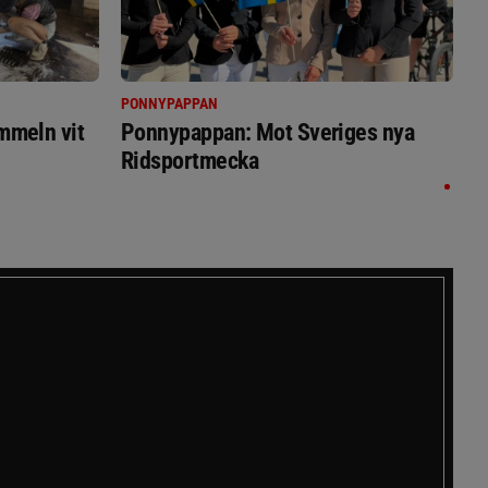
PONNYPAPPAN
immeln vit
Ponnypappan: Mot Sveriges nya
Ridsportmecka