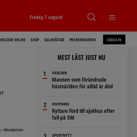
Fredag 7 augusti
INGSTAR ONLINE
SHOP
SALUHÄSTAR
PRENUMERATION
LOGGA IN
MEST LÄST JUST NU
VÄRLDEN
Mannen som förändrade
hästvärlden för alltid är död
er
HOPPNING
Ryttare förd till sjukhus efter
fall på SM
o:
iStockphoto
SPORTNYTT