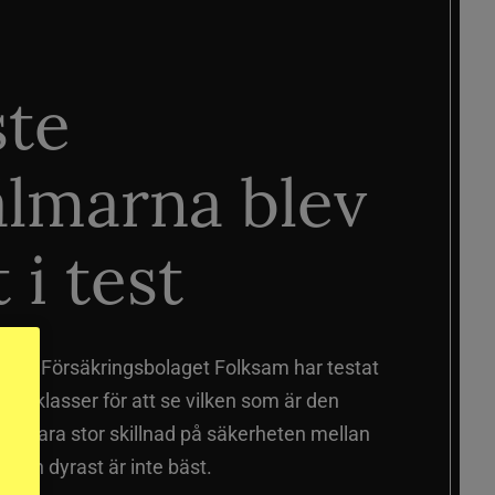
ste
älmarna blev
 i test
älmar
Försäkringsbolaget Folksam har testat
a prisklasser för att se vilken som är den
 sig vara stor skillnad på säkerheten mellan
 och dyrast är inte bäst.