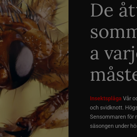
De åt
somm
a var
måste
Insektsplåga
Vår o
och svidknott. Hög
Sensommaren för me
säsongen under hös