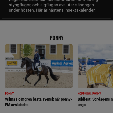
styngflugor, och älgflugan avslutar säsongen
under hösten. Här är hästens insektskalender.
PONNY
PONNY
HOPPNING, PONNY
Wilma Holmgren bästa svensk när ponny-
Bildfest: Söndagens m
EM avslutades
unga