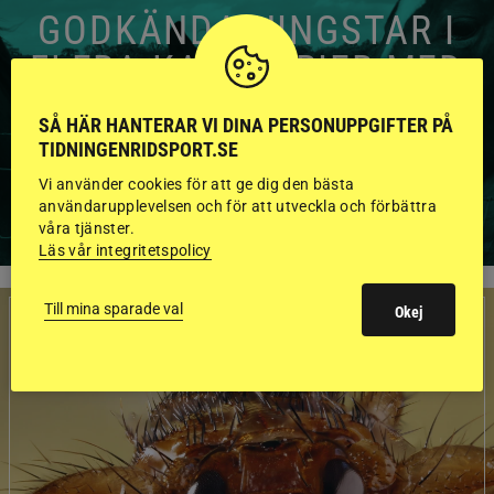
GODKÄNDA HINGSTAR I
FLERA KATEGORIER MED
BILDER OCH FAKTA
SÅ HÄR HANTERAR VI DINA PERSONUPPGIFTER PÅ
TIDNINGENRIDSPORT.SE
Vi använder cookies för att ge dig den bästa
VISA ALLA HINGSTAR
användarupplevelsen och för att utveckla och förbättra
våra tjänster.
Läs vår integritetspolicy
Till mina sparade val
Okej