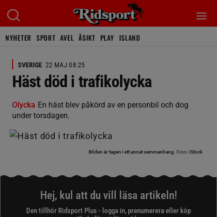
NYHETER
SPORT
AVEL
ÅSIKT
PLAY
ISLAND
SVERIGE
22 MAJ 08:25
Häst död i trafikolycka
Olycka
En häst blev påkörd av en personbil och dog
under torsdagen.
Foto:
Bilden är tagen i ett annat sammanhang.
iStock
Hej, kul att du vill läsa artikeln!
Den tillhör Ridsport Plus - logga in, prenumerera eller köp