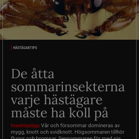
HÄSTÄGARTIPS
De åtta
sommarinsekterna
varje hästägare
måste ha koll på
Vår och försommar domineras av
Insektsplåga
mygg, knott och svidknott. Högsommaren tillhör
flugor och bromsar. Sensommaren för med sig