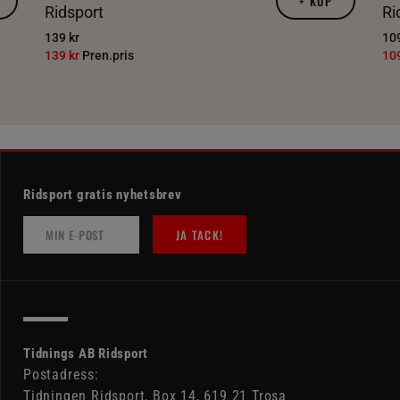
+
KÖP
Ridsport
Ri
139 kr
109
139 kr
Pren.pris
10
Ridsport gratis nyhetsbrev
JA TACK!
Tidnings AB Ridsport
Postadress:
Tidningen Ridsport, Box 14, 619 21 Trosa