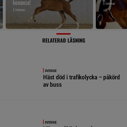
bonanza!
5 timmar
2 timmar
RELATERAD LÄSNING
SVERIGE
Häst död i trafikolycka – påkörd
av buss
SVERIGE