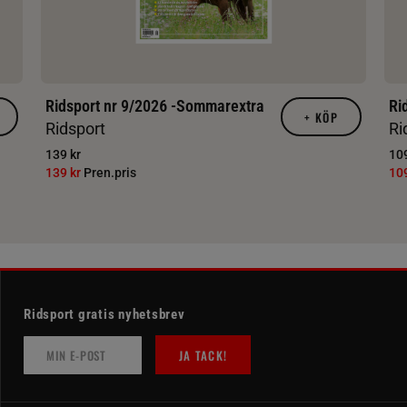
Ridsport nr 9/2026 -Sommarextra
Ri
+
KÖP
Ridsport
Ri
139 kr
109
139 kr
Pren.pris
10
Ridsport gratis nyhetsbrev
JA TACK!