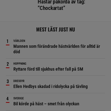
Hästar påkörda av tåg:
”Chockartat”
MEST LÄST JUST NU
VÄRLDEN
Mannen som förändrade hästvärlden för alltid är
död
HOPPNING
Ryttare förd till sjukhus efter fall på SM
DRESSYR
Ellen Hedbys skadad i ridolycka på tävling
SVERIGE
Bil körde på häst – smet från olyckan