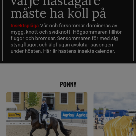
varje hästägare
måste ha koll på
Vår och försommar domineras av
Insektsplåga
mygg, knott och svidknott. Högsommaren tillhör
flugor och bromsar. Sensommaren för med sig
styngflugor, och älgflugan avslutar säsongen
under hösten. Här är hästens insektskalender.
PONNY