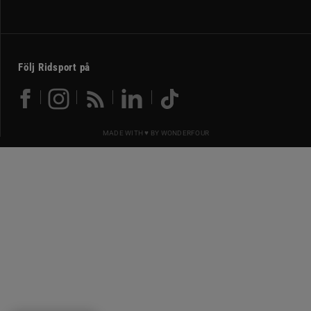
Följ Ridsport på
MADE WITH ♥ BY
WONDERFOUR