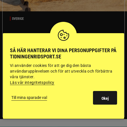
SVERIGE
Dyraste
ridhjälmarna blev
SÅ HÄR HANTERAR VI DINA PERSONUPPGIFTER PÅ
TIDNINGENRIDSPORT.SE
sämst i test
Vi använder cookies för att ge dig den bästa
användarupplevelsen och för att utveckla och förbättra
våra tjänster.
Försäkringsbolaget
Stort test av ridhjälmar
Läs vår integritetspolicy
Folksam har testat 15 ridhjälmar i olika
prisklasser för att se vilken som är den säkraste.
Det visar sig vara stor skillnad på säkerheten
Till mina sparade val
Okej
mellan de olika hjälmarna – och dyrast är inte
bäst.