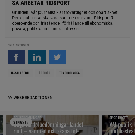
SÅ ARBETAR RIDSPORT
Grunden i vår journalistik är trovärdighet och opartiskhet.
Det vi publicerar ska vara sant och relevant. Ridsport är
oberoende och fristående i förhållande till ekonomiska,
privata, politiska och andra intressen.
DELA ARTIKELN
HÄSTLASTBIL
ÖDEHÖG
TRAFIKOLYCKA
AV
WEBBREDAKTIONEN
FÖLBEDÖMNINGAR
SPORTNYTT
SENAST
E
Dags för fölbedömningar landet
VM-publik k
runt – var med och skapa föl-
mot hästväl