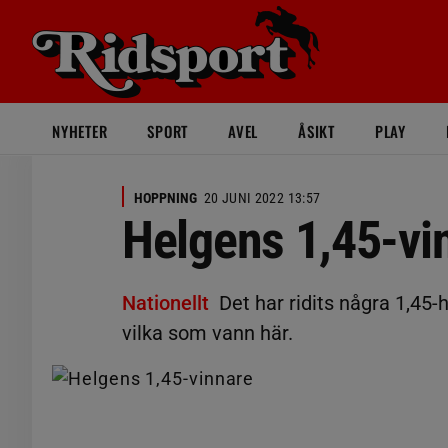
NYHETER
SPORT
AVEL
ÅSIKT
PLAY
HOPPNING
20 JUNI 2022 13:57
Helgens 1,45-vi
Nationellt
Det har ridits några 1,45-
vilka som vann här.