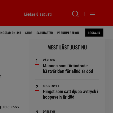
Lördag 8 augusti
INGSTAR ONLINE
SHOP
SALUHÄSTAR
PRENUMERATION
LOGGA IN
MEST LÄST JUST NU
VÄRLDEN
Mannen som förändrade
hästvärlden för alltid är död
n
SPORTNYTT
Hingst som satt djupa avtryck i
hoppaveln är död
g.
Foto:
iStock
DRESSYR