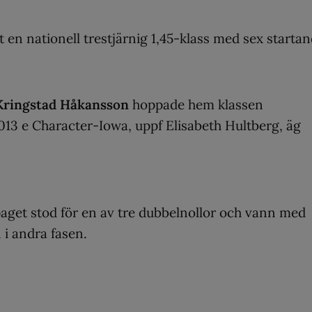
t en nationell trestjärnig 1,45-klass med sex starta
 Kringstad Håkansson
hoppade hem klassen
013 e Character-Iowa, uppf Elisabeth Hultberg, äg
paget stod för en av tre dubbelnollor och vann med
 i andra fasen.