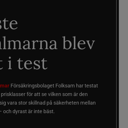
ste
älmarna blev
 i test
älmar
Försäkringsbolaget Folksam har testat
a prisklasser för att se vilken som är den
 sig vara stor skillnad på säkerheten mellan
 och dyrast är inte bäst.