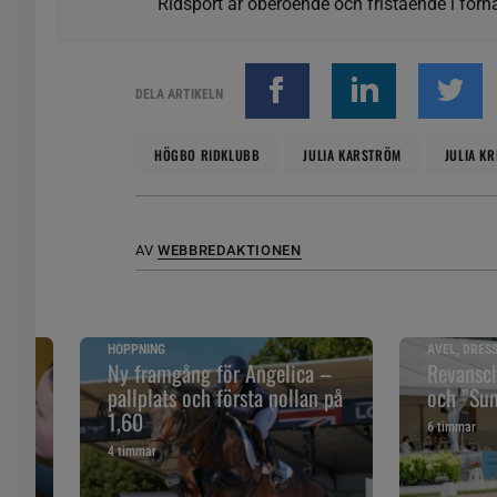
Ridsport är oberoende och fristående i förhå
DELA ARTIKELN
HÖGBO RIDKLUBB
JULIA KARSTRÖM
JULIA K
AV
WEBBREDAKTIONEN
HOPPNING
AVEL, DRES
åll
Ny framgång för Angelica –
Revansch
pallplats och första nollan på
och ”Sune
1,60
6 timmar
4 timmar