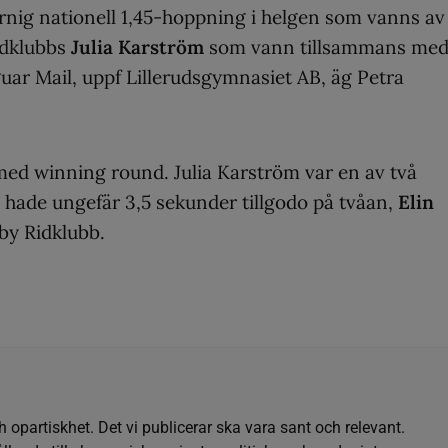
rnig nationell 1,45-hoppning i helgen som vanns av
idklubbs
Julia Karström
som vann tillsammans me
uar Mail, uppf Lillerudsgymnasiet AB, äg Petra
med winning round. Julia Karström var en av två
 hade ungefär 3,5 sekunder tillgodo på tvåan,
Elin
Åby Ridklubb.
h opartiskhet. Det vi publicerar ska vara sant och relevant.