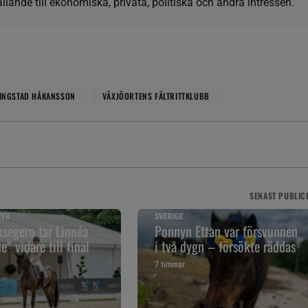
llande till ekonomiska, privata, politiska och andra intressen.
RINGSTAD HÅKANSSON
VÄXJÖORTENS FÄLTRITTKLUBB
SENAST
PUBLIC
SYR
SVERIGE
segern tar Linnéa
Ponnyn Ettan var försvunnen
” vidare till final
i två dygn – försökte räddas
7 timmar