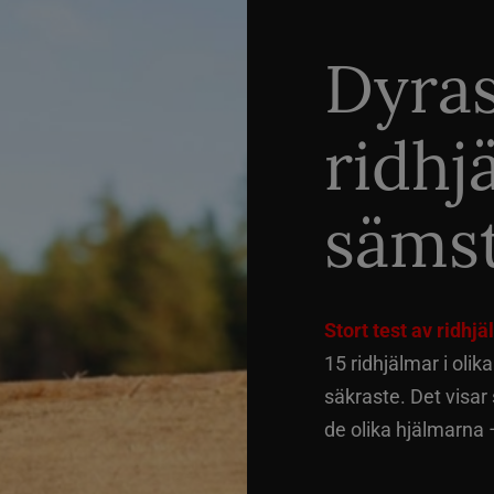
Dyra
ridhj
sämst
Stort test av ridhj
15 ridhjälmar i olik
säkraste. Det visar
de olika hjälmarna –