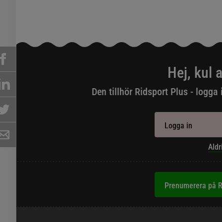
Hej, kul a
Den tillhör Ridsport Plus - logga 
Logga in
Aldr
Prenumerera på R