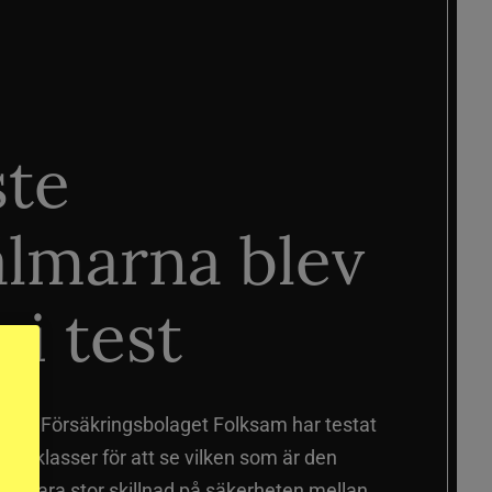
ste
älmarna blev
 i test
älmar
Försäkringsbolaget Folksam har testat
a prisklasser för att se vilken som är den
 sig vara stor skillnad på säkerheten mellan