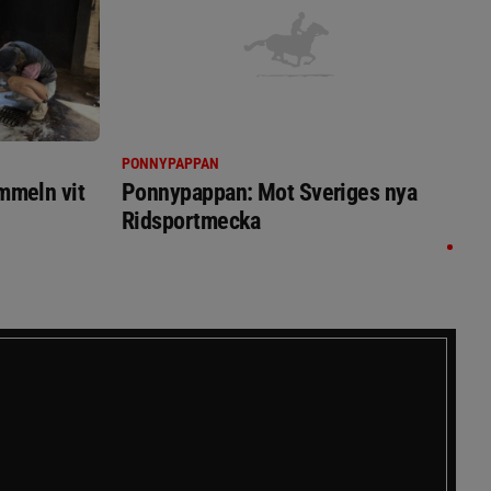
PONNYPAPPAN
immeln vit
Ponnypappan: Mot Sveriges nya
Ridsportmecka