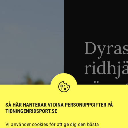
Dyra
ridhj
sämst
SÅ HÄR HANTERAR VI DINA PERSONUPPGIFTER PÅ
Stort test av ridhj
TIDNINGENRIDSPORT.SE
15 ridhjälmar i olik
Vi använder cookies för att ge dig den bästa
säkraste. Det visar