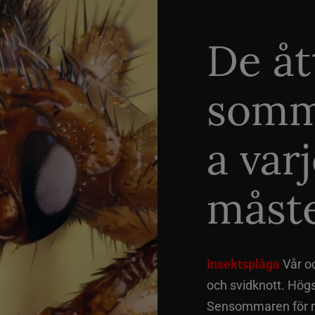
De åt
somm
a var
måste
Insektsplåga
Vår o
och svidknott. Hög
Sensommaren för me