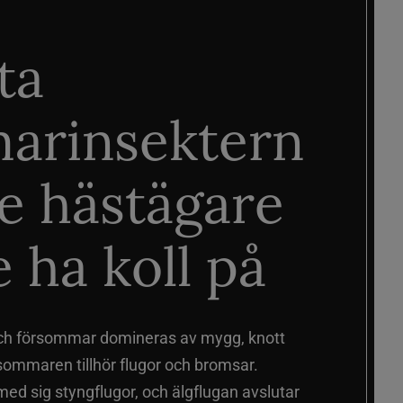
ta
arinsektern
je hästägare
 ha koll på
ch försommar domineras av mygg, knott
sommaren tillhör flugor och bromsar.
d sig styngflugor, och älgflugan avslutar