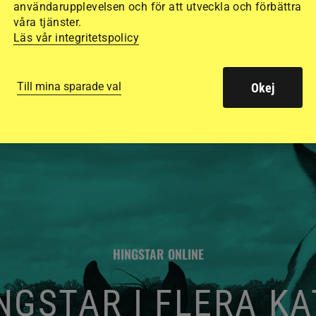
användarupplevelsen och för att utveckla och förbättra
de olika hjälmarna –
våra tjänster.
Läs vår integritetspolicy
Till mina sparade val
Okej
HINGSTAR ONLINE
GSTAR I FLERA K