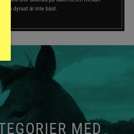
 och dyrast är inte bäst.
ATEGORIER MED