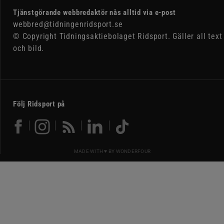
Tjänstgörande webbredaktör nås alltid via e-post
webbred@tidningenridsport.se
© Copyright Tidningsaktiebolaget Ridsport. Gäller all text
och bild.
Följ Ridsport på
MADE WITH ♥ BY
WONDERFOUR