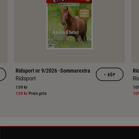
Ridsport nr 9/2026 -Sommarextra
Ri
+
KÖP
Ridsport
Ri
139 kr
109
139 kr
Pren.pris
10