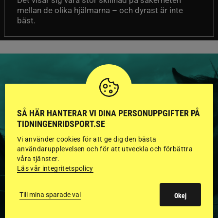
Det visar sig vara stor skillnad på säkerheten
mellan de olika hjälmarna – och dyrast är inte
bäst.
HINGSTAR ONLINE
SÅ HÄR HANTERAR VI DINA PERSONUPPGIFTER PÅ
TIDNINGENRIDSPORT.SE
GODKÄNDA HINGSTAR I
Vi använder cookies för att ge dig den bästa
FLERA KATEGORIER MED
användarupplevelsen och för att utveckla och förbättra
våra tjänster.
BILDER OCH FAKTA
Läs vår integritetspolicy
Till mina sparade val
Okej
VISA ALLA HINGSTAR