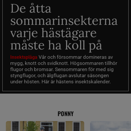
De åtta
sommarinsekterna
varje hästägare
måste ha koll på
Vår och försommar domineras av
Insektsplåga
mygg, knott och svidknott. Högsommaren tillhör
flugor och bromsar. Sensommaren för med sig
styngflugor, och älgflugan avslutar säsongen
under hösten. Här är hästens insektskalender.
PONNY