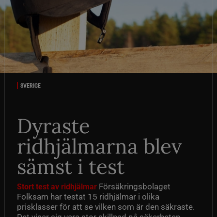
SVERIGE
Dyraste
ridhjälmarna blev
sämst i test
Försäkringsbolaget
Stort test av ridhjälmar
Folksam har testat 15 ridhjälmar i olika
prisklasser för att se vilken som är den säkraste.