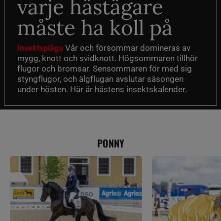
varje hästägare
måste ha koll på
Vår och försommar domineras av
Insektsplåga
mygg, knott och svidknott. Högsommaren tillhör
flugor och bromsar. Sensommaren för med sig
styngflugor, och älgflugan avslutar säsongen
under hösten. Här är hästens insektskalender.
PONNY