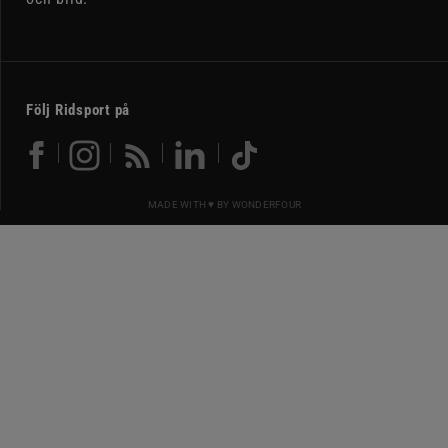
Följ Ridsport på
MADE WITH ♥ BY
WONDERFOUR