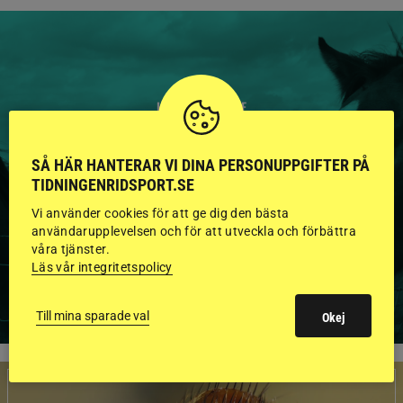
HINGSTAR ONLINE
GODKÄNDA HINGSTAR I
SÅ HÄR HANTERAR VI DINA PERSONUPPGIFTER PÅ
FLERA KATEGORIER MED
TIDNINGENRIDSPORT.SE
BILDER OCH FAKTA
Vi använder cookies för att ge dig den bästa
användarupplevelsen och för att utveckla och förbättra
våra tjänster.
Läs vår integritetspolicy
VISA ALLA HINGSTAR
Till mina sparade val
Okej