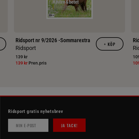
Ridsport nr 9/2026 -Sommarextra
Ri
+
KÖP
Ridsport
Ri
139 kr
109
139 kr
Pren.pris
10
Ridsport gratis nyhetsbrev
JA TACK!