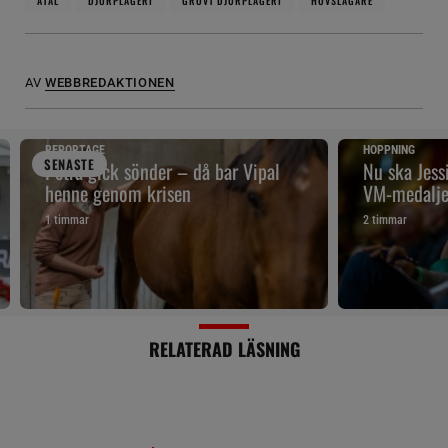
ÅTAL
DJURPLÅGERI
GROVT DJURPLÅGERI
HOVSLAGARE
AV
WEBBREDAKTIONEN
REPORTAGE
HOPPNING
SENAST
E
Petra gick sönder – då bar Vipal
Nu ska Jes
henne genom krisen
VM-medalje
1 timmar
2 timmar
RELATERAD LÄSNING