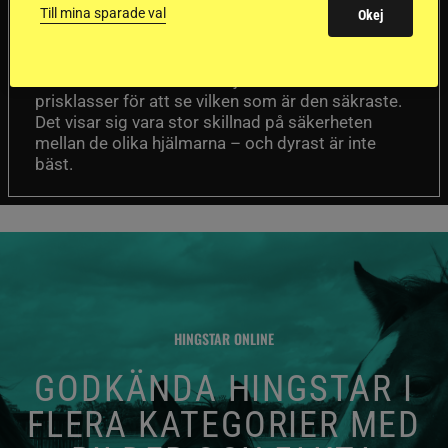
sämst i test
Till mina sparade val
Okej
Försäkringsbolaget
Stort test av ridhjälmar
Folksam har testat 15 ridhjälmar i olika
prisklasser för att se vilken som är den säkraste.
Det visar sig vara stor skillnad på säkerheten
mellan de olika hjälmarna – och dyrast är inte
bäst.
HINGSTAR ONLINE
GODKÄNDA HINGSTAR I
FLERA KATEGORIER MED