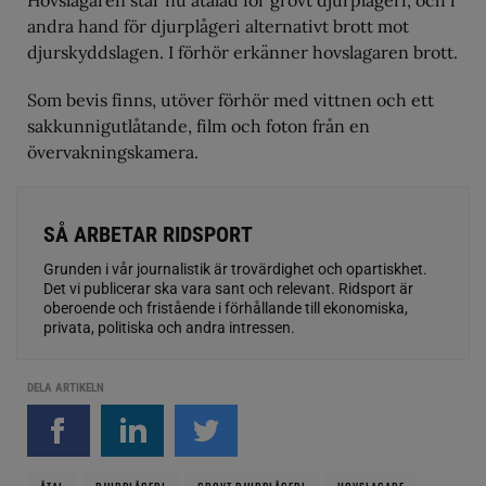
Hovslagaren står nu åtalad för grovt djurplågeri, och i
andra hand för djurplågeri alternativt brott mot
djurskyddslagen. I förhör erkänner hovslagaren brott.
Som bevis finns, utöver förhör med vittnen och ett
sakkunnigutlåtande, film och foton från en
övervakningskamera.
SÅ ARBETAR RIDSPORT
Grunden i vår journalistik är trovärdighet och opartiskhet.
Det vi publicerar ska vara sant och relevant. Ridsport är
oberoende och fristående i förhållande till ekonomiska,
privata, politiska och andra intressen.
DELA ARTIKELN