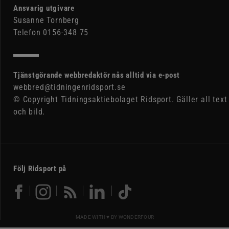
Ansvarig utgivare
Susanne Tornberg
Telefon 0156-348 75
Tjänstgörande webbredaktör nås alltid via e-post
webbred@tidningenridsport.se
© Copyright Tidningsaktiebolaget Ridsport. Gäller all text
och bild.
Följ Ridsport på
MADE WITH ♥ BY
WONDERFOUR