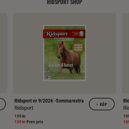
RIDSPORT SHOP
Ridsport nr 9/2026 -Sommarextra
Ri
+
KÖP
Ridsport
Ri
139 kr
109
139 kr
Pren.pris
10