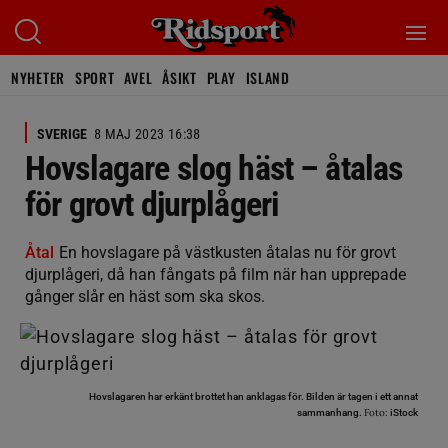
NYHETER
SPORT
AVEL
ÅSIKT
PLAY
ISLAND
SVERIGE
8 MAJ 2023 16:38
Hovslagare slog häst – åtalas
för grovt djurplågeri
Åtal
En hovslagare på västkusten åtalas nu för grovt
djurplågeri, då han fångats på film när han upprepade
gånger slår en häst som ska skos.
Hovslagaren har erkänt brottet han anklagas för. Bilden är tagen i ett annat
Foto:
sammanhang.
iStock