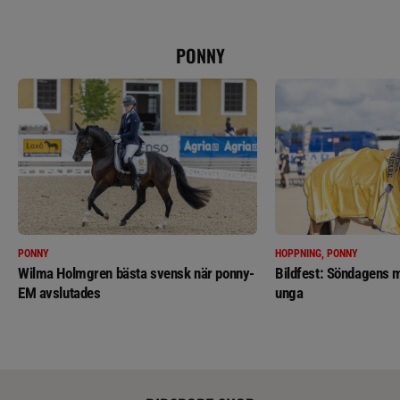
PONNY
PONNY
HOPPNING, PONNY
Wilma Holmgren bästa svensk när ponny-
Bildfest: Söndagens m
EM avslutades
unga