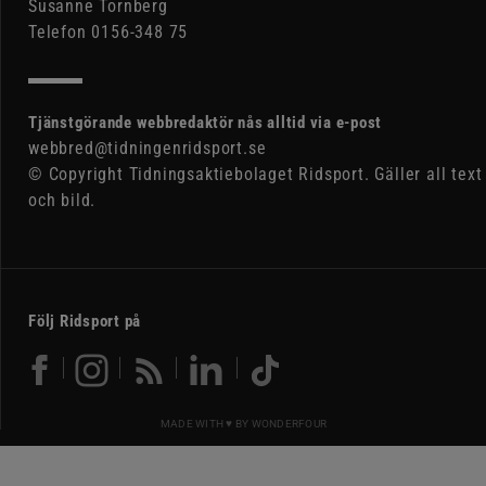
Susanne Tornberg
Telefon 0156-348 75
Tjänstgörande webbredaktör nås alltid via e-post
webbred@tidningenridsport.se
© Copyright Tidningsaktiebolaget Ridsport. Gäller all text
och bild.
Följ Ridsport på
MADE WITH ♥ BY
WONDERFOUR