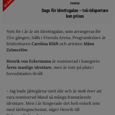
LÄS ÄVEN
SVERIGE
Dags för Idrottsgalan – två ridsportare
kan prisas
Nytt för i år är att Idrottsgalan, som arrangeras för
25:e gången, hålls i Friends Arena. Programledare är
friidrottaren
Carolina Klüft
och artisten
Måns
Zelmerlöw
.
Henrik von Eckermann
är nominerad i kategorin
Årets manlige idrottare
, men är inte på plats i
huvudstaden ikväll.
– Jag hade jättegärna varit där och är stolt över att
vara nominerad bland så många framstående
idrottare. Men i år fungerade det helt enkelt inte
med tävlingsschemat, säger Henrik till