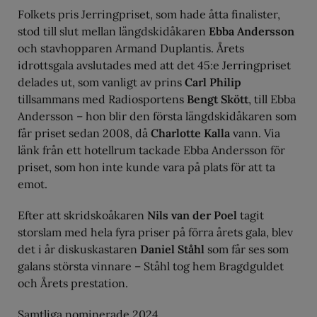
Folkets pris Jerringpriset, som hade åtta finalister,
stod till slut mellan längdskidåkaren
Ebba Andersson
och stavhopparen Armand Duplantis. Årets
idrottsgala avslutades med att det 45:e Jerringpriset
delades ut, som vanligt av prins
Carl Philip
tillsammans med Radiosportens
Bengt Skött
, till Ebba
Andersson – hon blir den första längdskidåkaren som
får priset sedan 2008, då
Charlotte Kalla
vann. Via
länk från ett hotellrum tackade Ebba Andersson för
priset, som hon inte kunde vara på plats för att ta
emot.
Efter att skridskoåkaren
Nils van der Poel
tagit
storslam med hela fyra priser på förra årets gala, blev
det i år diskuskastaren
Daniel Ståhl
som får ses som
galans största vinnare – Ståhl tog hem Bragdguldet
och Årets prestation.
Samtliga nominerade 2024