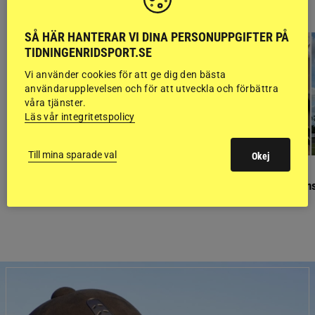
BLOGGAR
SÅ HÄR HANTERAR VI DINA PERSONUPPGIFTER PÅ
TIDNINGENRIDSPORT.SE
Vi använder cookies för att ge dig den bästa
användarupplevelsen och för att utveckla och förbättra
våra tjänster.
Läs vår integritetspolicy
Till mina sparade val
Okej
GÄSTBLOGGEN
GÄSTBLOGGEN
Finaldag med jubileumsutställning
Så gick det på helgens