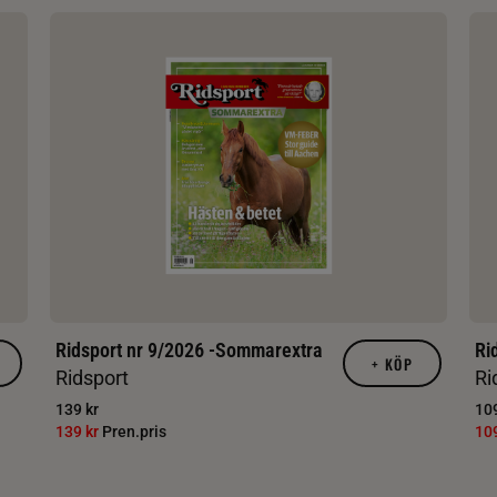
Ridsport nr 9/2026 -Sommarextra
Ri
+
KÖP
Ridsport
Ri
139 kr
109
139 kr
Pren.pris
10