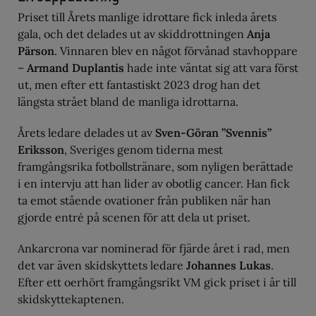
Priset till Årets manlige idrottare fick inleda årets
gala, och det delades ut av skiddrottningen
Anja
Pärson
. Vinnaren blev en något förvånad stavhoppare
–
Armand Duplantis
hade inte väntat sig att vara först
ut, men efter ett fantastiskt 2023 drog han det
längsta strået bland de manliga idrottarna.
Årets ledare delades ut av
Sven-Göran ”Svennis”
Eriksson
, Sveriges genom tiderna mest
framgångsrika fotbollstränare, som nyligen berättade
i en intervju att han lider av obotlig cancer. Han fick
ta emot stående ovationer från publiken när han
gjorde entré på scenen för att dela ut priset.
Ankarcrona var nominerad för fjärde året i rad, men
det var även skidskyttets ledare
Johannes Lukas
.
Efter ett oerhört framgångsrikt VM gick priset i år till
skidskyttekaptenen.