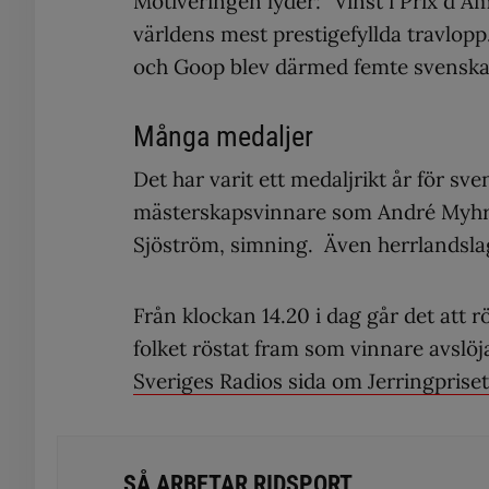
Motiveringen lyder: ”Vinst i Prix d´A
världens mest prestigefyllda travlop
och Goop blev därmed femte svenska 
Många medaljer
Det har varit ett medaljrikt år för s
mästerskapsvinnare som André Myhrer,
Sjöström, simning. Även herrlandslag
Från klockan 14.20 i dag går det att 
folket röstat fram som vinnare avslöj
Sveriges Radios sida om Jerringpriset
SÅ ARBETAR RIDSPORT