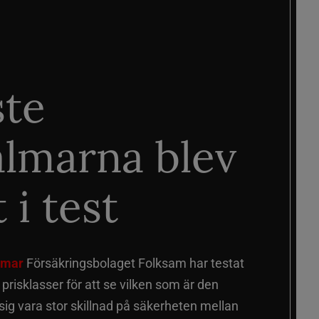
ste
älmarna blev
 i test
älmar
Försäkringsbolaget Folksam har testat
a prisklasser för att se vilken som är den
 sig vara stor skillnad på säkerheten mellan