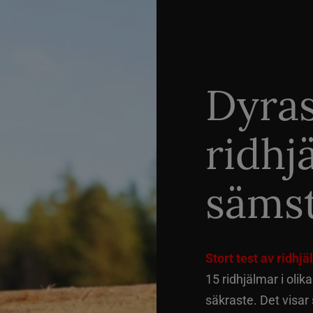
Dyra
ridhj
sämst
Stort test av ridhj
15 ridhjälmar i olik
säkraste. Det visar