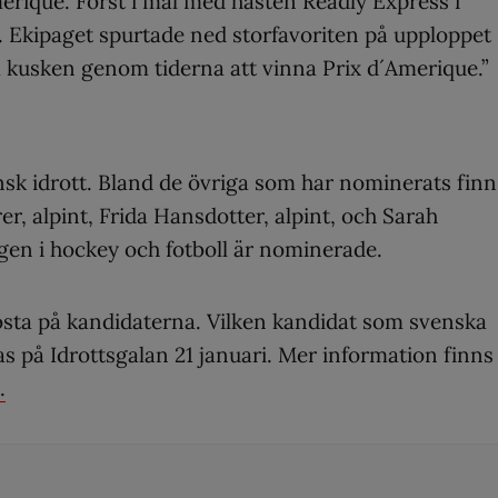
merique. Först i mål med hästen Readly Express i
p. Ekipaget spurtade ned storfavoriten på upploppet
kusken genom tiderna att vinna Prix d´Amerique.”
vensk idrott. Bland de övriga som har nominerats finn
 alpint, Frida Hansdotter, alpint, och Sarah
en i hockey och fotboll är nominerade.
rösta på kandidaterna. Vilken kandidat som svenska
as på Idrottsgalan 21 januari. Mer information finns
.