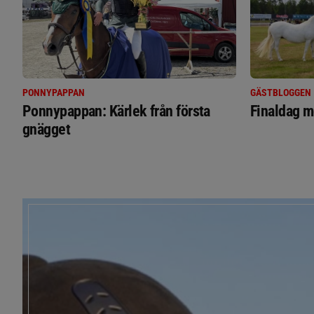
PONNYPAPPAN
GÄSTBLOGGEN
Ponnypappan: Kärlek från första
Finaldag m
gnägget