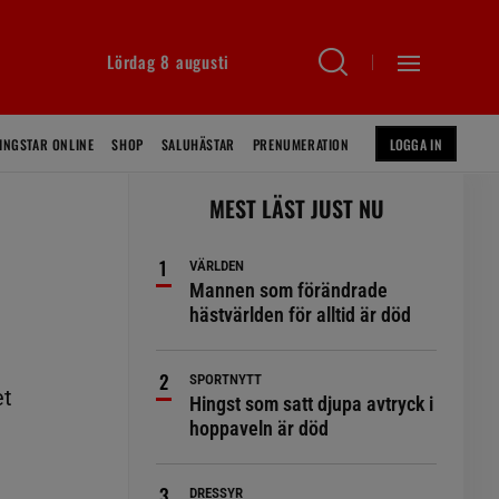
Lördag 8 augusti
INGSTAR ONLINE
SHOP
SALUHÄSTAR
PRENUMERATION
LOGGA IN
MEST LÄST JUST NU
VÄRLDEN
Mannen som förändrade
hästvärlden för alltid är död
SPORTNYTT
et
Hingst som satt djupa avtryck i
hoppaveln är död
DRESSYR