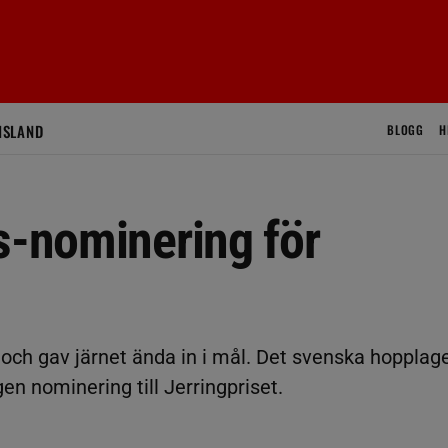
ISLAND
BLOGG
H
s-nominering för
ch gav järnet ända in i mål. Det svenska hopplag
gen nominering till Jerringpriset.