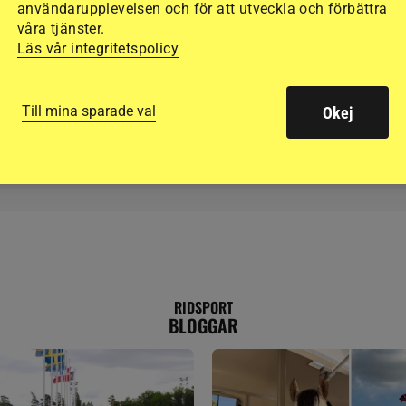
resa och tävla
användarupplevelsen och för att utveckla och förbättra
våra tjänster.
g
Läs vår integritetspolicy
Till mina sparade val
Okej
RIDSPORT
BLOGGAR