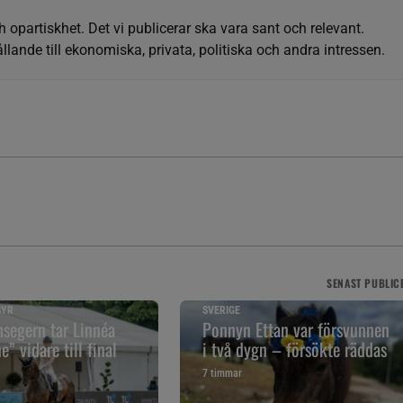
h opartiskhet. Det vi publicerar ska vara sant och relevant.
llande till ekonomiska, privata, politiska och andra intressen.
SENAST
PUBLIC
SYR
SVERIGE
segern tar Linnéa
Ponnyn Ettan var försvunnen
” vidare till final
i två dygn – försökte räddas
7 timmar