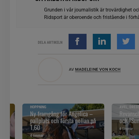
Grunden i vår journalistik är trovärdighet oc
Ridsport är oberoende och fristående i förhå
DELA ARTIKELN
AV
MADELEINE VON KOCH
HOPPNING
AVEL, DRES
åll
Ny framgång för Angelica –
Revansch
pallplats och första nollan på
och ”Sune
1,60
6 timmar
4 timmar