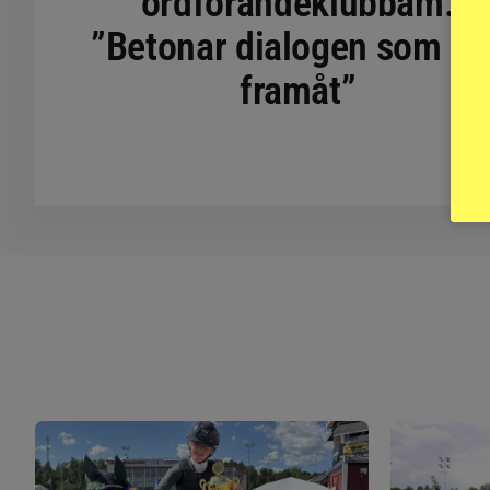
ordförandeklubbam:
”Betonar dialogen som vä
framåt”