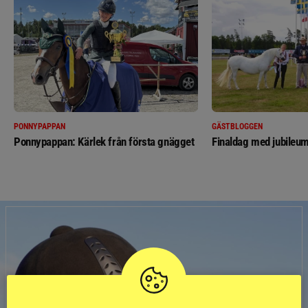
PONNYPAPPAN
GÄSTBLOGGEN
Ponnypappan: Kärlek från första gnägget
Finaldag med jubileum