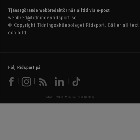
Tjänstgörande webbredaktör nås alltid via e-post
webbred@tidningenridsport.se
© Copyright Tidningsaktiebolaget Ridsport. Gäller all text
och bild.
Följ Ridsport på
MADE WITH ♥ BY
WONDERFOUR