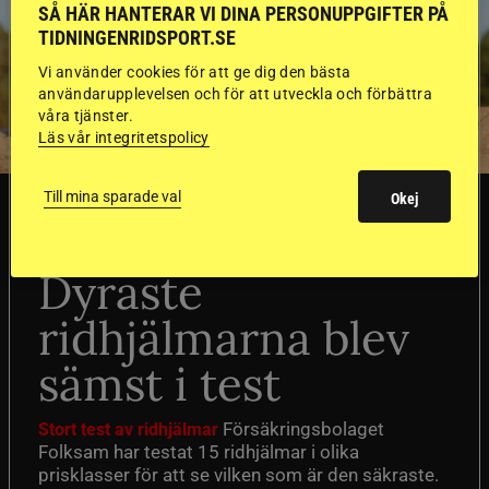
SÅ HÄR HANTERAR VI DINA PERSONUPPGIFTER PÅ
TIDNINGENRIDSPORT.SE
Vi använder cookies för att ge dig den bästa
användarupplevelsen och för att utveckla och förbättra
våra tjänster.
Läs vår integritetspolicy
Till mina sparade val
Okej
SVERIGE
Dyraste
ridhjälmarna blev
sämst i test
Försäkringsbolaget
Stort test av ridhjälmar
Folksam har testat 15 ridhjälmar i olika
prisklasser för att se vilken som är den säkraste.