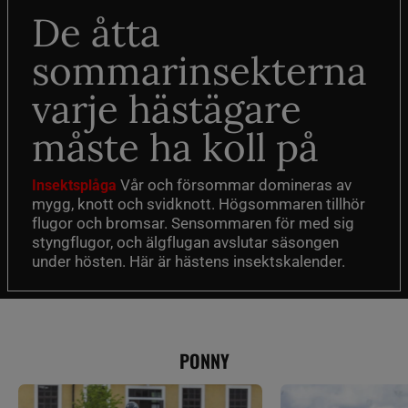
De åtta
sommarinsekterna
varje hästägare
måste ha koll på
Vår och försommar domineras av
Insektsplåga
mygg, knott och svidknott. Högsommaren tillhör
flugor och bromsar. Sensommaren för med sig
styngflugor, och älgflugan avslutar säsongen
under hösten. Här är hästens insektskalender.
PONNY