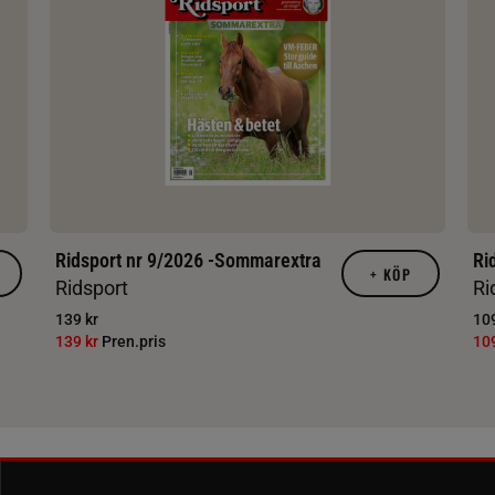
Ridsport nr 9/2026 -Sommarextra
Ri
+
KÖP
Ridsport
Ri
139 kr
109
139 kr
Pren.pris
10