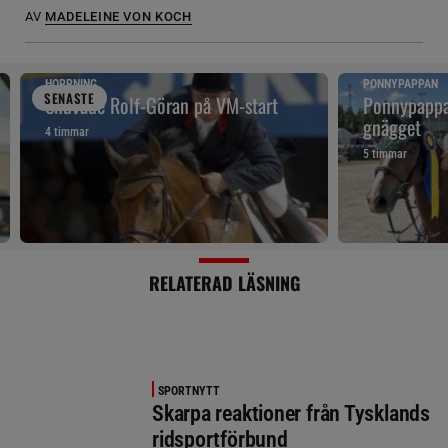
AV
MADELEINE VON KOCH
HOPPNING
PONNYPAPPAN
SENAST
E
Snuvade Rolf-Göran på VM-start
Ponnypappan
gnägget
4 timmar
5 timmar
RELATERAD LÄSNING
SPORTNYTT
Skarpa reaktioner från Tysklands
ridsportförbund