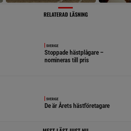
RELATERAD LÄSNING
SVERIGE
Stoppade hästplågare –
nomineras till pris
SVERIGE
De är Årets hästföretagare
MEST LÄST JUST NU