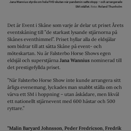
Jana Wannius styrde om hela FHS-skutan när pandemin satte stopp – och arrangerade
Foto:
SM istället.
Roland Thunholm
Det är Event i Skåne som varje år delar ut priset Årets
eventskåning till ”de starkast lysande stjärnorna på
Skånes eventhimmel”. Priset hyllar alla de eldsjälar
som bidrar till att sätta Skåne på event- och
möteskartan. Nu är Falsterbo Horse Shows egen
eldsjäl och superstjärna
Jana Wannius
nominerad till
det prestigefyllda priset.
”När Falsterbo Horse Show inte kunde arrangera sitt
årliga evenemang, lyckades man snabbt ställa om och
värva ett SM i hoppning – utan åskådare, men likväl
ett nationellt stjärnevent med 600 hästar och 500
ryttare.”
”Malin Baryard Johnsson
,
Peder Fredricson
,
Fredrik