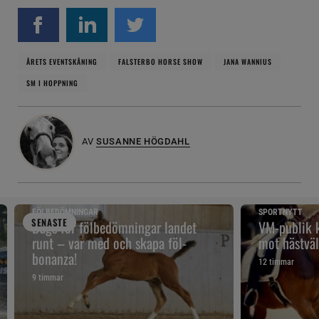
ÅRETS EVENTSKÅNING
FALSTERBO HORSE SHOW
JANA WANNIUS
SM I HOPPNING
AV
SUSANNE HÖGDAHL
FÖLBEDÖMNINGAR
SPORTNYTT
SENAST
E
Dags för fölbedömningar landet
VM-publik k
runt – var med och skapa föl-
mot hästväl
bonanza!
12 timmar
9 timmar