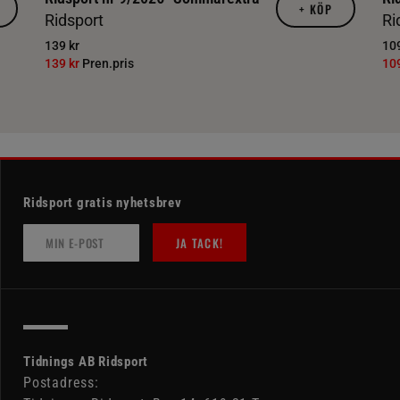
+
KÖP
Ridsport
Ri
139 kr
109
139 kr
Pren.pris
10
Ridsport gratis nyhetsbrev
JA TACK!
Tidnings AB Ridsport
Postadress: