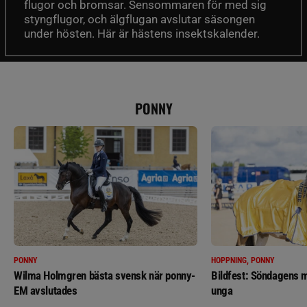
flugor och bromsar. Sensommaren för med sig
styngflugor, och älgflugan avslutar säsongen
under hösten. Här är hästens insektskalender.
PONNY
PONNY
HOPPNING, PONNY
Wilma Holmgren bästa svensk när ponny-
Bildfest: Söndagens m
EM avslutades
unga