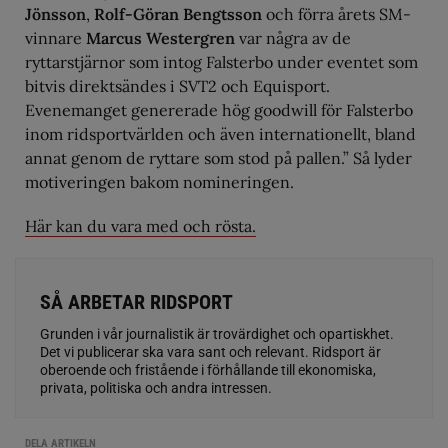
Jönsson
,
Rolf-Göran Bengtsson
och förra årets SM-
vinnare
Marcus Westergren
var några av de
ryttarstjärnor som intog Falsterbo under eventet som
bitvis direktsändes i SVT2 och Equisport.
Evenemanget genererade hög goodwill för Falsterbo
inom ridsportvärlden och även internationellt, bland
annat genom de ryttare som stod på pallen.” Så lyder
motiveringen bakom nomineringen.
Här kan du vara med och rösta.
SÅ ARBETAR RIDSPORT
Grunden i vår journalistik är trovärdighet och opartiskhet.
Det vi publicerar ska vara sant och relevant. Ridsport är
oberoende och fristående i förhållande till ekonomiska,
privata, politiska och andra intressen.
DELA ARTIKELN