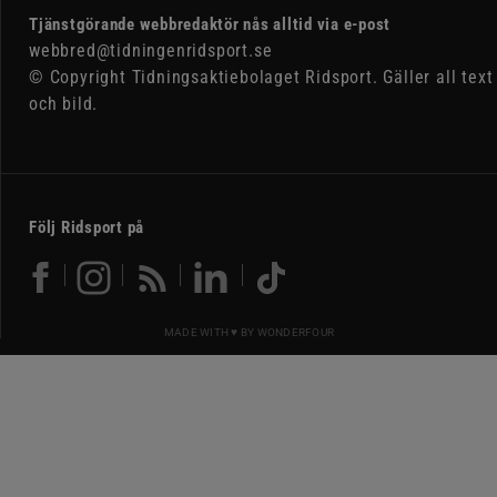
Tjänstgörande webbredaktör nås alltid via e-post
webbred@tidningenridsport.se
© Copyright Tidningsaktiebolaget Ridsport. Gäller all text
och bild.
Följ Ridsport på
MADE WITH ♥ BY
WONDERFOUR