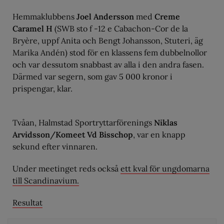
Hemmaklubbens
Joel Andersson
med
Creme
Caramel H
(SWB sto f -12 e Cabachon-Cor de la
Bryère, uppf Anita och Bengt Johansson, Stuteri, äg
Marika Andén) stod för en klassens fem dubbelnollor
och var dessutom snabbast av alla i den andra fasen.
Därmed var segern, som gav 5 000 kronor i
prispengar, klar.
Tvåan, Halmstad Sportryttarförenings
Niklas
Arvidsson/Komeet Vd Bisschop
, var en knapp
sekund efter vinnaren.
Under meetinget reds också
ett kval för ungdomarna
till Scandinavium.
Resultat