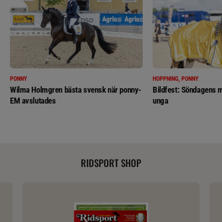
PONNY
HOPPNING, PONNY
Wilma Holmgren bästa svensk när ponny-
Bildfest: Söndagens m
EM avslutades
unga
RIDSPORT SHOP