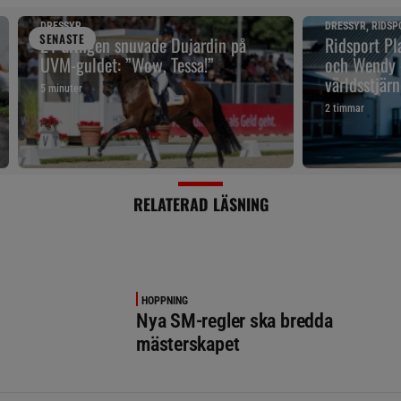
DRESSYR
DRESSYR, RIDSP
SENAST
E
21-åringen snuvade Dujardin på
Ridsport Pla
UVM-guldet: ”Wow, Tessa!”
och Wendy 
världsstjär
5 minuter
2 timmar
RELATERAD LÄSNING
HOPPNING
Nya SM-regler ska bredda
mästerskapet