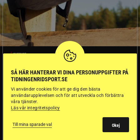
SVERIGE
SÅ HÄR HANTERAR VI DINA PERSONUPPGIFTER PÅ
Dyraste
TIDNINGENRIDSPORT.SE
ridhjälmarna blev
Vi använder cookies för att ge dig den bästa
användarupplevelsen och för att utveckla och förbättra
sämst i test
våra tjänster.
Läs vår integritetspolicy
Försäkringsbolaget
Stort test av ridhjälmar
Till mina sparade val
Okej
Folksam har testat 15 ridhjälmar i olika
prisklasser för att se vilken som är den säkraste.
Det visar sig vara stor skillnad på säkerheten