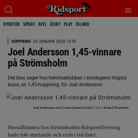
NYHETER
SPORT
AVEL
ÅSIKT
PLAY
ISLAND
HOPPNING
29 JANUARI 2024 12:53
Joel Andersson 1,45-vinnare
på Strömsholm
Det blev seger hos hemmaklubben i söndagens högsta
klass, en 1,45-hoppning, för Joel Andersson.
Foto:
Joel Andersson och Creme Caramel H 2021.
Roland Thunholm
Huvudklassen hos Strömsholms Ridsportförening
hade tolv startande och reds i två faser.