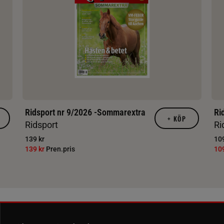
Ridsport nr 9/2026 -Sommarextra
Ri
+
KÖP
Ridsport
Ri
139 kr
109
139 kr
Pren.pris
10