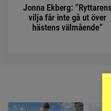
Jonna Ekberg: ”Ryttaren
vilja får inte gå ut över
hästens välmående”