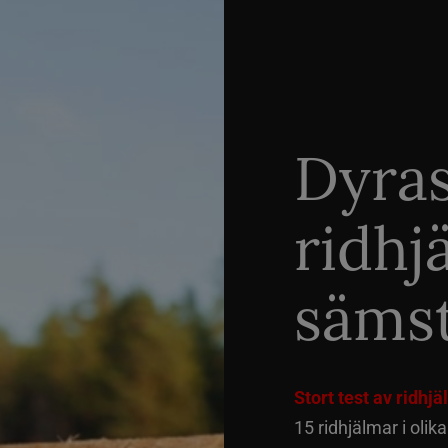
Dyra
ridhj
sämst
Stort test av ridhj
15 ridhjälmar i olik