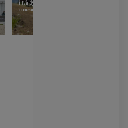
i två dygn – försökte räddas
start
12 timmar
1 dagar