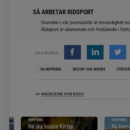
SÅ ARBETAR RIDSPORT
Grunden i vår journalistik är trovärdighet oc
Ridsport är oberoende och fristående i förhå
DELA ARTIKELN
50-HOPPNING
DESTINY VAN SCHORE
FYRSTJÄ
AV
MADELEINE VON KOCH
HOPPNING
HOPPNING
Nu ska Jessica Kürten
Ny framg