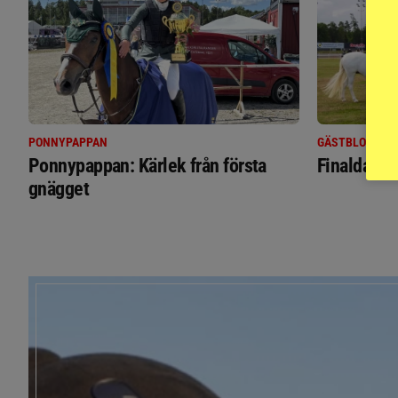
PONNYPAPPAN
GÄSTBLOGGEN
Ponnypappan: Kärlek från första
Finaldag m
gnägget