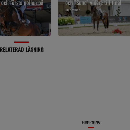
s och första nollan på
och ”Sune” vidare till final
10 timmar
RELATERAD LÄSNING
HOPPNING