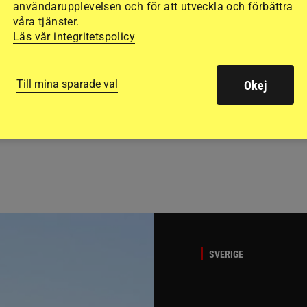
användarupplevelsen och för att utveckla och förbättra
våra tjänster.
Läs vår integritetspolicy
Till mina sparade val
Okej
GÄSTBLOGGEN
ed jubileumsutställning
Så gick det på helgens ut
SVERIGE