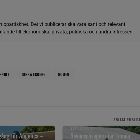
h opartiskhet. Det vi publicerar ska vara sant och relevant.
llande till ekonomiska, privata, politiska och andra intressen.
RNIGT
JONNA EKBERG
ROUEN
SENAST
PUBLIC
AVEL, DRESSYR
ång för Angelica –
Revanschsegern tar Linnéa