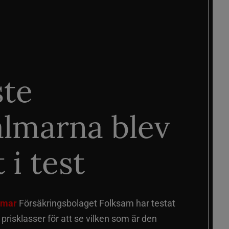
ste
älmarna blev
 i test
älmar
Försäkringsbolaget Folksam har testat
a prisklasser för att se vilken som är den