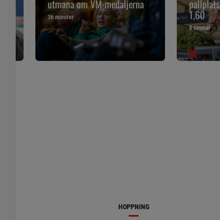
utmana om VM-medaljerna
pallplat
1,60
36 minuter
8 timmar
HOPPNING