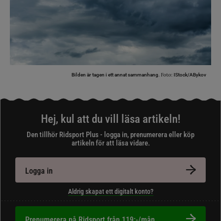
Foto:
Bilden är tagen i ett annat sammanhang.
IStock/ABykov
Hej, kul att du vill läsa artikeln!
Den tillhör Ridsport Plus - logga in, prenumerera eller köp
artikeln för att läsa vidare.
Logga in
Aldrig skapat ett digitalt konto?
Prenumerera på Ridsport från 119:-/mån