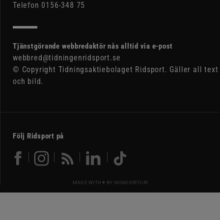
Telefon 0156-348 75
Tjänstgörande webbredaktör nås alltid via e-post
webbred@tidningenridsport.se
© Copyright Tidningsaktiebolaget Ridsport. Gäller all text
och bild.
Följ Ridsport på
MADE WITH ♥ BY
WONDERFOUR