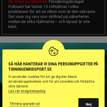
Försäkringsbolaget
Stort test av ridhjälmar
Folksam har testat 15 ridhjälmar i olika
prisklasser för att se vilken som är den säkraste.
Det visar sig vara stor skillnad på säkerheten
mellan de olika hjälmarna – och dyrast är inte
bäst.
SÅ HÄR HANTERAR VI DINA PERSONUPPGIFTER PÅ
HINGSTAR ONLINE
TIDNINGENRIDSPORT.SE
Vi använder cookies för att ge dig den bästa
GODKÄNDA HINGSTAR I
användarupplevelsen och för att utveckla och förbättra
FLERA KATEGORIER MED
våra tjänster.
Läs vår integritetspolicy
BILDER OCH FAKTA
Till mina sparade val
Okej