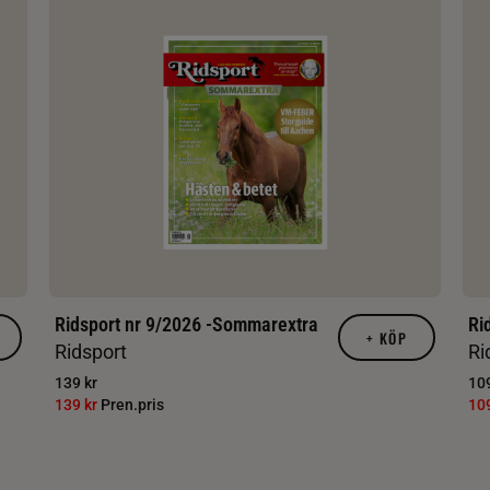
Ridsport nr 9/2026 -Sommarextra
Ri
+
KÖP
Ridsport
Ri
139 kr
109
139 kr
Pren.pris
10