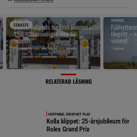
NYHETER
SVERIGE
SENAST
E
Dubbel pallplats för Emil Jönsson i
Fjällryttare
1,50 – Jönssonligan slog till
långritt – 
trippelt
söderut
1 timmar
1 timmar
RELATERAD LÄSNING
HOPPNING, RIDSPORT PLAY
Kolla klippet: 25-årsjubileum för
Rolex Grand Prix