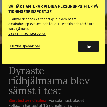
SÅ HÄR HANTERAR VI DINA PERSONUPPGIFTER PÅ
TIDNINGENRIDSPORT.SE
Vi använder cookies för att ge dig den bästa
användarupplevelsen och för att utveckla och förbättra
våra tjänster.
Läs vår integritetspolicy
Till mina sparade val
Okej
SVERIGE
Dyraste
ridhjälmarna blev
sämst i test
Försäkringsbolaget
Stort test av ridhjälmar
Folksam har testat 15 ridhjälmar i olika