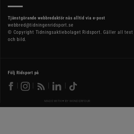
Tjänstgörande webbredaktör nås alltid via e-post
webbred@tidningenridsport.se
© Copyright Tidningsaktiebolaget Ridsport. Gäller all text
och bild.
Följ Ridsport på
MADE WITH ♥ BY
WONDERFOUR