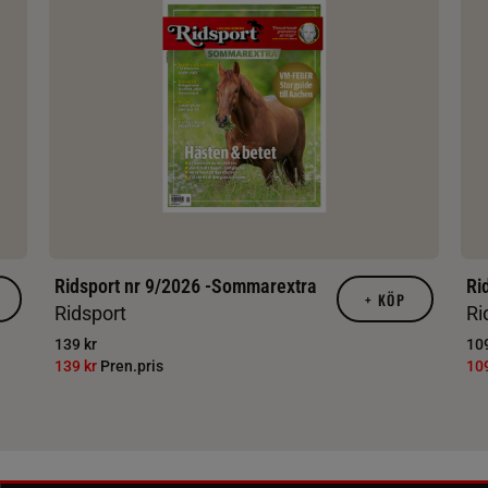
Ridsport nr 9/2026 -Sommarextra
Ri
+
KÖP
Ridsport
Ri
139 kr
109
139 kr
Pren.pris
10