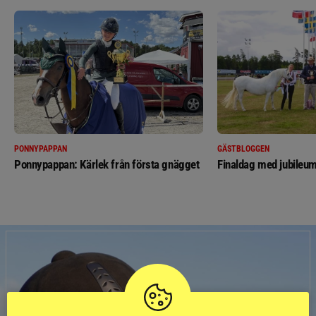
PONNYPAPPAN
GÄSTBLOGGEN
Ponnypappan: Kärlek från första gnägget
Finaldag med jubileum