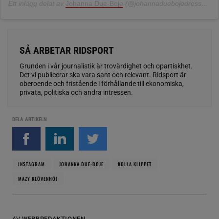
Ett inlägg delat av
Johanna Due-Boje
(@johannaduebojedressage)
SÅ ARBETAR RIDSPORT
Grunden i vår journalistik är trovärdighet och opartiskhet.
Det vi publicerar ska vara sant och relevant. Ridsport är
oberoende och fristående i förhållande till ekonomiska,
privata, politiska och andra intressen.
DELA ARTIKELN
INSTAGRAM
JOHANNA DUE-BOJE
KOLLA KLIPPET
MAZY KLÖVENHÖJ
AV
WEBBREDAKTIONEN