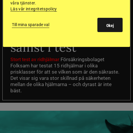
våra tjänster.
Läs vår integritetspolicy
Dyraste
Till mina sparade val
Okej
ridhjälmarna blev
sämst i test
Försäkringsbolaget
Stort test av ridhjälmar
Folksam har testat 15 ridhjälmar i olika
prisklasser för att se vilken som är den säkraste.
Det visar sig vara stor skillnad på säkerheten
mellan de olika hjälmarna – och dyrast är inte
bäst.