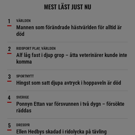
MEST LÄST JUST NU
VÄRLDEN
Mannen som förändrade hästvärlden för alltid är
död
RIDSPORT PLAY, VÄRLDEN
Alf låg fast i djup grop – åtta veterinärer kunde inte
komma
SPORTNYTT
Hingst som satt djupa avtryck i hoppaveln är död
SVERIGE
Ponnyn Ettan var försvunnen i två dygn – försökte
räddas
DRESSYR
Ellen Hedbys skadad i ridolycka på tävling