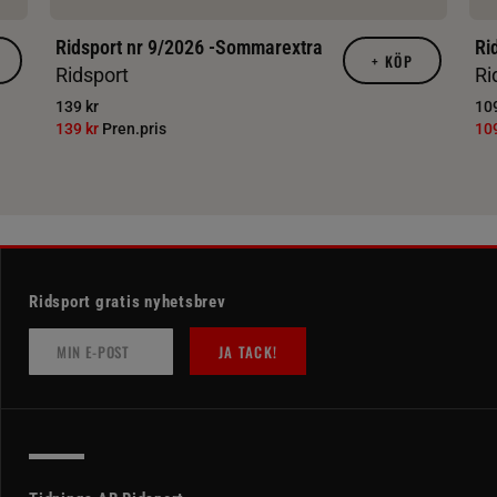
Ridsport nr 9/2026 -Sommarextra
Ri
+
KÖP
Ridsport
Ri
139 kr
109
139 kr
Pren.pris
10
Ridsport gratis nyhetsbrev
JA TACK!