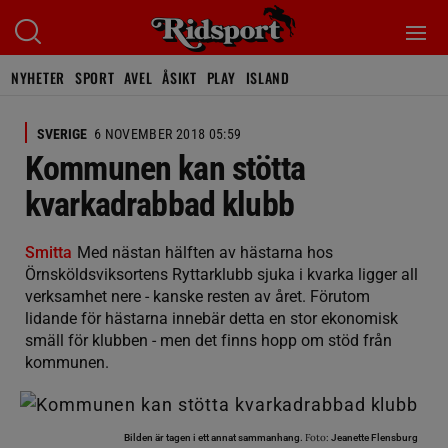
NYHETER
SPORT
AVEL
ÅSIKT
PLAY
ISLAND
SVERIGE
6 NOVEMBER 2018 05:59
Kommunen kan stötta
kvarkadrabbad klubb
Smitta
Med nästan hälften av hästarna hos
Örnsköldsviksortens Ryttarklubb sjuka i kvarka ligger all
verksamhet nere - kanske resten av året. Förutom
lidande för hästarna innebär detta en stor ekonomisk
smäll för klubben - men det finns hopp om stöd från
kommunen.
Foto:
Bilden är tagen i ett annat sammanhang.
Jeanette Flensburg