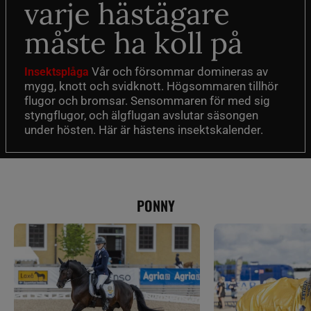
varje hästägare
måste ha koll på
Vår och försommar domineras av
Insektsplåga
mygg, knott och svidknott. Högsommaren tillhör
flugor och bromsar. Sensommaren för med sig
styngflugor, och älgflugan avslutar säsongen
under hösten. Här är hästens insektskalender.
PONNY