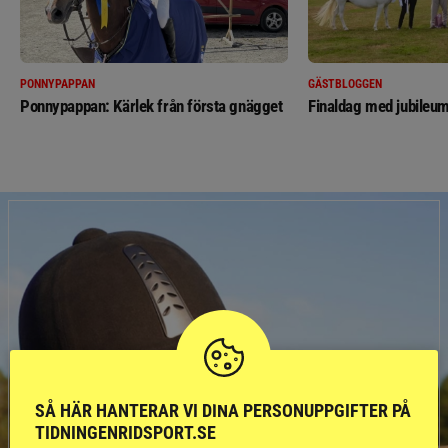
PONNYPAPPAN
GÄSTBLOGGEN
Ponnypappan: Kärlek från första gnägget
Finaldag med jubileum
SÅ HÄR HANTERAR VI DINA PERSONUPPGIFTER PÅ
TIDNINGENRIDSPORT.SE