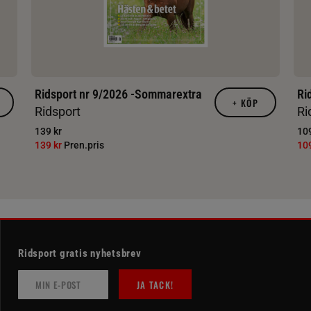
Ridsport nr 9/2026 -Sommarextra
Ri
+
KÖP
Ridsport
Ri
139 kr
109
139 kr
Pren.pris
10
Ridsport gratis nyhetsbrev
JA TACK!