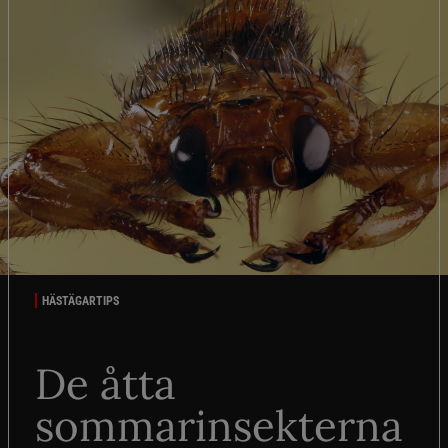
HÄSTÄGARTIPS
De åtta
sommarinsekterna