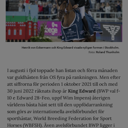
Henrik von Eckermann och King Edward visade nyligen formen i Stockholm.
Foto:
Roland Thunholm
I augusti i fjol toppade han listan och förra månaden
var guldhästen från OS fyra på rankningen. Men efter
att siffrorna för perioden 1 oktober 2021 till och med
30 juni 2022 räknats ihop är
King Edward
(BWP val f-
10 e Edward 28-Feo, uppf Wim Impens) återigen
världens bästa häst sett till den uppfödarrankning
som görs av internationella avelsförbundet för
sporthästar, World Breeding Federation for Sport
Horses (WBFSH). Även avelsförbundet BWP ligger i