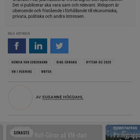
Det vi publicerar ska vara sant och relevant. Ridsport är
oberoende och fristående i förhållande till ekonomiska,
privata, politiska och andra intressen.
DELA ARTIKELN
HENRIK VON ECKERMANN
KING EDWARD
RYTTAR-OS 2020
VM I HERNING
WBFSH
AV
SUSANNE HÖGDAHL
HOPPNING
PONNYPAPPAN
SENAST
E
Snuvade Rolf-Göran på VM-start
Ponnypappan