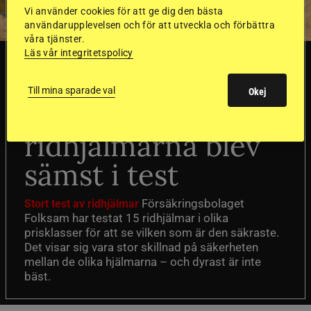
Vi använder cookies för att ge dig den bästa
användarupplevelsen och för att utveckla och förbättra
våra tjänster.
Läs vår integritetspolicy
SVERIGE
Till mina sparade val
Okej
Dyraste
ridhjälmarna blev
sämst i test
Försäkringsbolaget
Stort test av ridhjälmar
Folksam har testat 15 ridhjälmar i olika
prisklasser för att se vilken som är den säkraste.
Det visar sig vara stor skillnad på säkerheten
mellan de olika hjälmarna – och dyrast är inte
bäst.