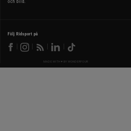
och bild.
Följ Ridsport på
MADE WITH ♥ BY
WONDERFOUR