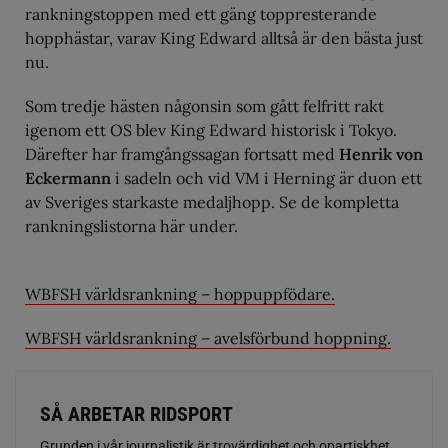
rankningstoppen med ett gäng toppresterande
hopphästar, varav King Edward alltså är den bästa just
nu.
Som tredje hästen någonsin som gått felfritt rakt
igenom ett OS blev King Edward historisk i Tokyo.
Därefter har framgångssagan fortsatt med
Henrik von
Eckermann
i sadeln och vid VM i Herning är duon ett
av Sveriges starkaste medaljhopp. Se de kompletta
rankningslistorna här under.
WBFSH världsrankning – hoppuppfödare.
WBFSH världsrankning – avelsförbund hoppning.
SÅ ARBETAR RIDSPORT
Grunden i vår journalistik är trovärdighet och opartiskhet.