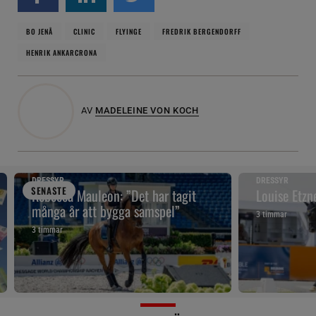
BO JENÅ
CLINIC
FLYINGE
FREDRIK BERGENDORFF
HENRIK ANKARCRONA
AV
MADELEINE VON KOCH
DRESSYR
DRESSYR
SENAST
E
Rebecca Mauleon: ”Det har tagit
Louise Etzn
många år att bygga samspel”
3 timmar
3 timmar