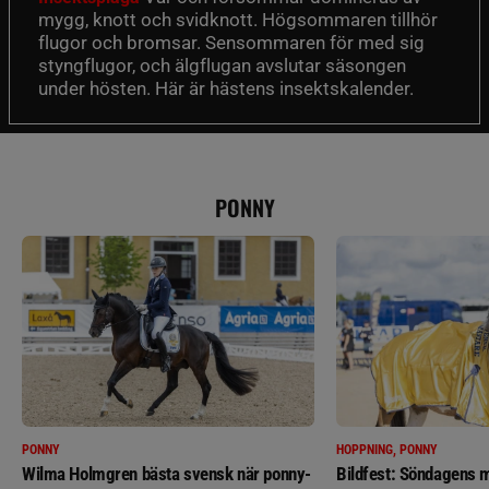
mygg, knott och svidknott. Högsommaren tillhör
flugor och bromsar. Sensommaren för med sig
styngflugor, och älgflugan avslutar säsongen
under hösten. Här är hästens insektskalender.
PONNY
PONNY
HOPPNING, PONNY
Wilma Holmgren bästa svensk när ponny-
Bildfest: Söndagens m