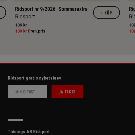
Ridsport nr 9/2026 -Sommarextra
Ri
+
KÖP
Ridsport
Ri
139 kr
109
139 kr
Pren.pris
10
Ridsport gratis nyhetsbrev
JA TACK!
Tidnings AB Ridsport