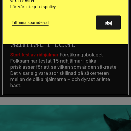
våra tjänster.
Läs vår integritetspolicy
Dyraste
Till mina sparade val
Okej
ridhjälmarna blev
sämst i test
Försäkringsbolaget
Stort test av ridhjälmar
Folksam har testat 15 ridhjälmar i olika
prisklasser för att se vilken som är den säkraste.
Det visar sig vara stor skillnad på säkerheten
mellan de olika hjälmarna – och dyrast är inte
bäst.