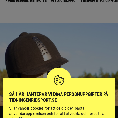
Ponnypappan: Kärlek från första gnägget
Finaldag med jubileum
SÅ HÄR HANTERAR VI DINA PERSONUPPGIFTER PÅ
TIDNINGENRIDSPORT.SE
Vi använder cookies för att ge dig den bästa
SVERIGE
användarupplevelsen och för att utveckla och förbättra