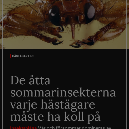
HÄSTÄGARTIPS
De åtta
sommarinsekterna
varje hästägare
måste ha koll på
Vår och försommar domineras av
Insektsplåga