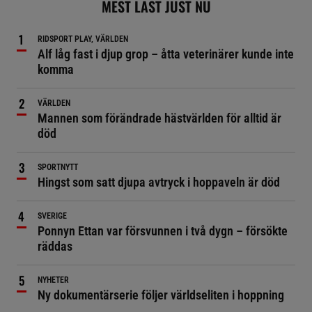
MEST LÄST JUST NU
RIDSPORT PLAY, VÄRLDEN
Alf låg fast i djup grop – åtta veterinärer kunde inte
komma
VÄRLDEN
Mannen som förändrade hästvärlden för alltid är
död
SPORTNYTT
Hingst som satt djupa avtryck i hoppaveln är död
SVERIGE
Ponnyn Ettan var försvunnen i två dygn – försökte
räddas
NYHETER
Ny dokumentärserie följer världseliten i hoppning