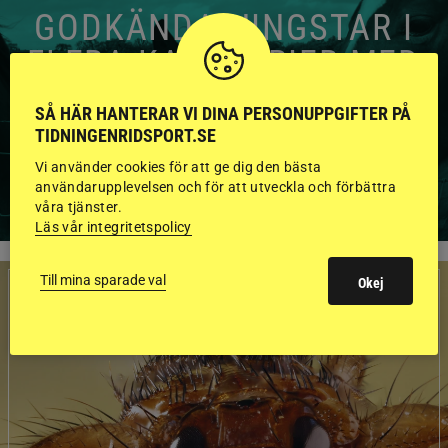
GODKÄNDA HINGSTAR I
FLERA KATEGORIER MED
BILDER OCH FAKTA
SÅ HÄR HANTERAR VI DINA PERSONUPPGIFTER PÅ
TIDNINGENRIDSPORT.SE
Vi använder cookies för att ge dig den bästa
VISA ALLA HINGSTAR
användarupplevelsen och för att utveckla och förbättra
våra tjänster.
Läs vår integritetspolicy
Till mina sparade val
Okej