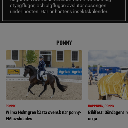
styngflugor, och älgflugan avslutar säsongen
under hösten. Här är hästens insektskalender.
PONNY
PONNY
HOPPNING, PONNY
Wilma Holmgren bästa svensk när ponny-
Bildfest: Söndagens m
EM avslutades
unga