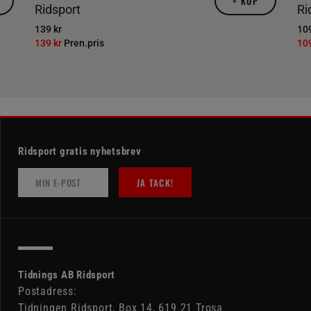
+
KÖP
Ridsport
Ri
139 kr
109
139 kr
Pren.pris
10
Ridsport gratis nyhetsbrev
JA TACK!
Tidnings AB Ridsport
Postadress:
Tidningen Ridsport, Box 14, 619 21 Trosa