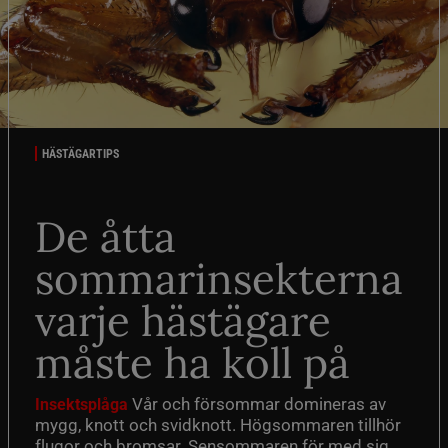
HÄSTÄGARTIPS
De åtta
sommarinsekterna
varje hästägare
måste ha koll på
Vår och försommar domineras av
Insektsplåga
mygg, knott och svidknott. Högsommaren tillhör
flugor och bromsar. Sensommaren för med sig