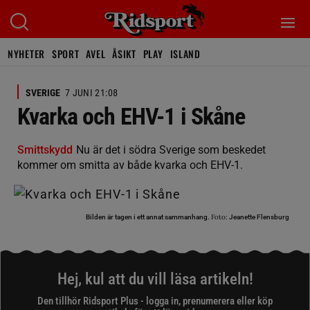
NYHETER
SPORT
AVEL
ÅSIKT
PLAY
ISLAND
SVERIGE
7 JUNI 21:08
Kvarka och EHV-1 i Skåne
Smittskydd
Nu är det i södra Sverige som beskedet
kommer om smitta av både kvarka och EHV-1.
Foto:
Bilden är tagen i ett annat sammanhang.
Jeanette Flensburg
Hej, kul att du vill läsa artikeln!
Den tillhör Ridsport Plus - logga in, prenumerera eller köp