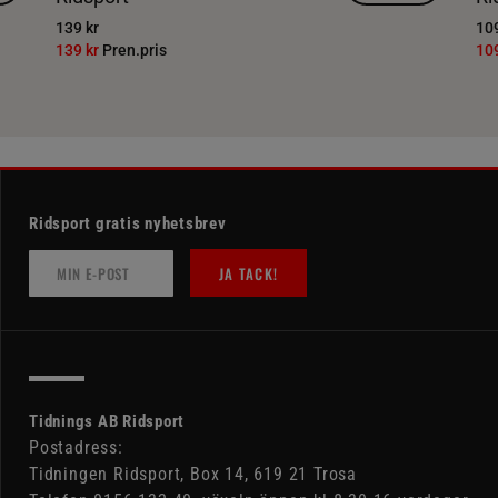
139 kr
109
139 kr
Pren.pris
10
Ridsport gratis nyhetsbrev
JA TACK!
Tidnings AB Ridsport
Postadress:
Tidningen Ridsport, Box 14, 619 21 Trosa