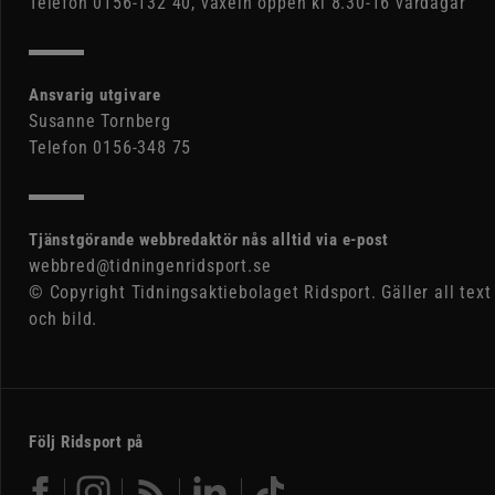
Telefon 0156-132 40, växeln öppen kl 8.30-16 vardagar
Ansvarig utgivare
Susanne Tornberg
Telefon 0156-348 75
Tjänstgörande webbredaktör nås alltid via e-post
webbred@tidningenridsport.se
© Copyright Tidningsaktiebolaget Ridsport. Gäller all text
och bild.
Följ Ridsport på