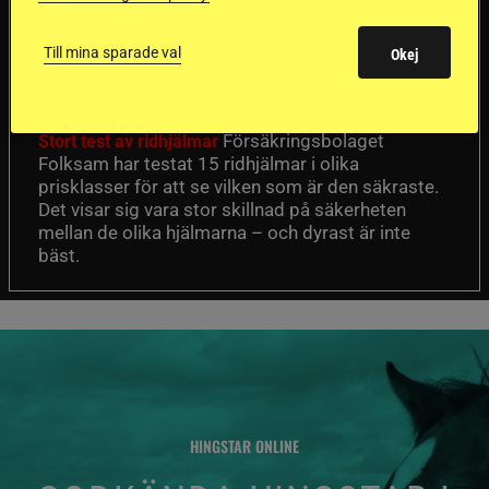
Dyraste
ridhjälmarna blev
Till mina sparade val
Okej
sämst i test
Försäkringsbolaget
Stort test av ridhjälmar
Folksam har testat 15 ridhjälmar i olika
prisklasser för att se vilken som är den säkraste.
Det visar sig vara stor skillnad på säkerheten
mellan de olika hjälmarna – och dyrast är inte
bäst.
HINGSTAR ONLINE