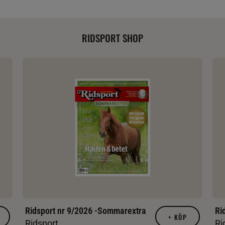
RIDSPORT SHOP
Ridsport nr 9/2026 -Sommarextra
Ri
+
KÖP
Ridsport
Ri