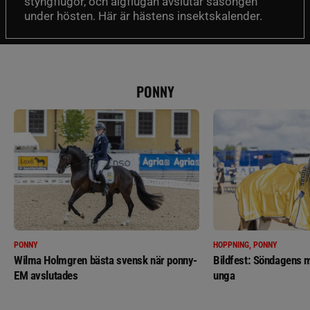
styngflugor, och älgflugan avslutar säsongen
under hösten. Här är hästens insektskalender.
PONNY
PONNY
HOPPNING, PONNY
Wilma Holmgren bästa svensk när ponny-
Bildfest: Söndagens m
EM avslutades
unga