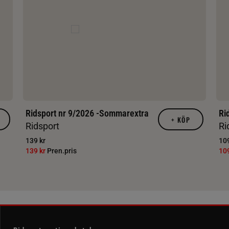
Ridsport nr 9/2026 -Sommarextra
Ri
+
KÖP
Ridsport
Ri
139 kr
109
139 kr
Pren.pris
10