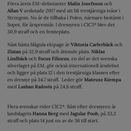
Förra årets EM-debutanter
Malin Josefsson
och
Allan V
avslutade 2017 med att bli trestjärniga tvåor i
Strzegom. Nu är de tillbaka i Polen, närmare bestämt i
Sopot, för årspremiär. I dressyren i CIC3* blev det
30,9 straff och en femteplats.
Näst bästa blågula ekipage är
Viktoria Carlerbäck
och
Zlatan
på 32,9 straff och åttonde plats.
Niklas
Lindbäck
och
Focus Filiocus
, en del av det svenska
silverlaget på EM, gör också internationell årsdebut
och ligger på plats 12 i den trestjärniga klassen efter
en dressyr på 34,7 straff. Leder gör
Mateusz Kiempa
med
Lasban Radovix
på 24,6 straff.
Flera svenskar rider CIC2*. Bäst efter dressyren är
landslagets
Hanna Berg
med
Jagular Pooh
, på 33,2
straff och plats 14 just nu av de 36 till start.