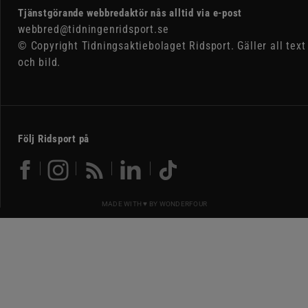
Tjänstgörande webbredaktör nås alltid via e-post
webbred@tidningenridsport.se
© Copyright Tidningsaktiebolaget Ridsport. Gäller all text
och bild.
Följ Ridsport på
MADE WITH ♥ BY
WONDERFOUR