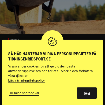
SVERIGE
SÅ HÄR HANTERAR VI DINA PERSONUPPGIFTER PÅ
Dyraste
TIDNINGENRIDSPORT.SE
ridhjälmarna blev
Vi använder cookies för att ge dig den bästa
användarupplevelsen och för att utveckla och förbättra
sämst i test
våra tjänster.
Läs vår integritetspolicy
Försäkringsbolaget
Stort test av ridhjälmar
Till mina sparade val
Folksam har testat 15 ridhjälmar i olika
Okej
prisklasser för att se vilken som är den säkraste.
Det visar sig vara stor skillnad på säkerheten