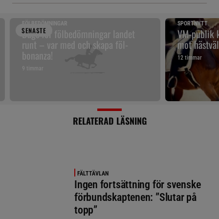
FÖLBEDÖMNINGAR
SPORTNYTT
SENAST
E
Dags för fölbedömningar landet
VM-publik k
runt – var med och skapa föl-
mot hästväl
bonanza!
12 timmar
9 timmar
RELATERAD LÄSNING
FÄLTTÄVLAN
Ingen fortsättning för svenske
förbundskaptenen: ”Slutar på
topp”