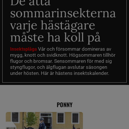
De åtta
sommarinsekterna
varje hästägare
måste ha koll på
Vår och försommar domineras av
Insektsplåga
mygg, knott och svidknott. Högsommaren tillhör
flugor och bromsar. Sensommaren för med sig
styngflugor, och älgflugan avslutar säsongen
under hösten. Här är hästens insektskalender.
PONNY