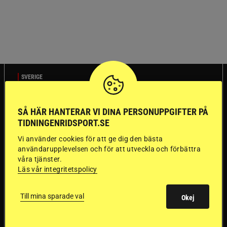
SVERIGE
Dyraste
SÅ HÄR HANTERAR VI DINA PERSONUPPGIFTER PÅ
TIDNINGENRIDSPORT.SE
ridhjälmarna blev
Vi använder cookies för att ge dig den bästa
användarupplevelsen och för att utveckla och förbättra
sämst i test
våra tjänster.
Läs vår integritetspolicy
Försäkringsbolaget
Stort test av ridhjälmar
Folksam har testat 15 ridhjälmar i olika
Till mina sparade val
Okej
prisklasser för att se vilken som är den säkraste.
Det visar sig vara stor skillnad på säkerheten
mellan de olika hjälmarna – och dyrast är inte