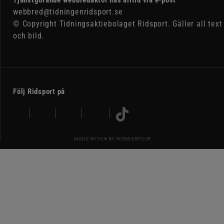
webbred@tidningenridsport.se
© Copyright Tidningsaktiebolaget Ridsport. Gäller all text
och bild.
Följ Ridsport på
MADE WITH ♥ BY
WONDERFOUR