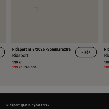
Ridsport nr 9/2026 -Sommarextra
Ri
+
KÖP
Ridsport
Ri
139 kr
109
139 kr
Pren.pris
10
Ridsport gratis nyhetsbrev