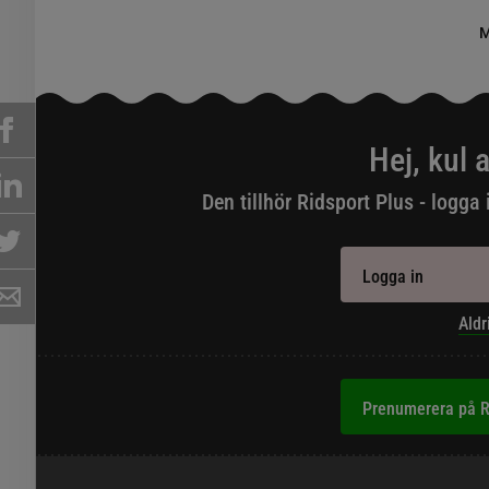
M
Hej, kul a
Den tillhör Ridsport Plus - logga 
Logga in
Aldr
Prenumerera på R