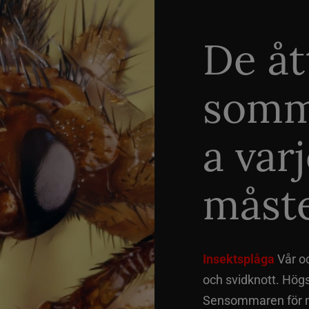
De åt
somm
a var
måste
Insektsplåga
Vår o
och svidknott. Hög
Sensommaren för me