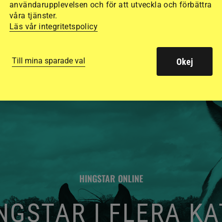
användarupplevelsen och för att utveckla och förbättra
de olika hjälmarna –
våra tjänster.
Läs vår integritetspolicy
Till mina sparade val
Okej
HINGSTAR ONLINE
GSTAR I FLERA K