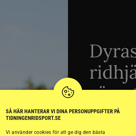
Dyra
ridhj
sämst
SÅ HÄR HANTERAR VI DINA PERSONUPPGIFTER PÅ
Stort test av ridhj
TIDNINGENRIDSPORT.SE
15 ridhjälmar i olik
Vi använder cookies för att ge dig den bästa
säkraste. Det visar