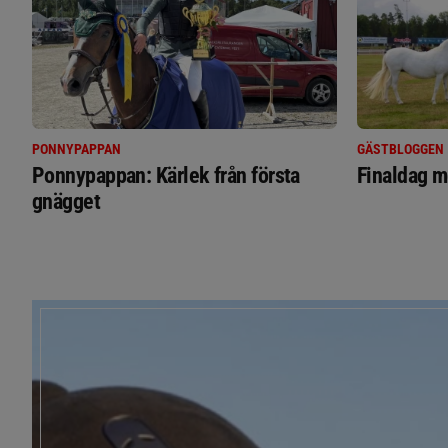
PONNYPAPPAN
GÄSTBLOGGEN
Ponnypappan: Kärlek från första
Finaldag m
gnägget