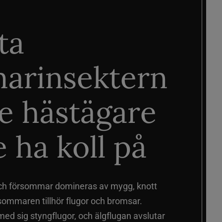
ta
arinsektern
je hästägare
 ha koll på
ch försommar domineras av mygg, knott
sommaren tillhör flugor och bromsar.
d sig styngflugor, och älgflugan avslutar