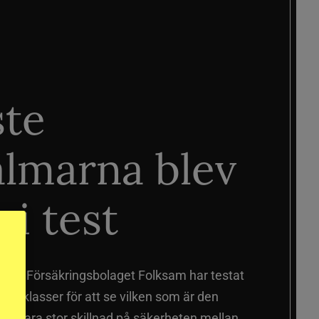
ste
älmarna blev
 i test
älmar
Försäkringsbolaget Folksam har testat
a prisklasser för att se vilken som är den
 sig vara stor skillnad på säkerheten mellan