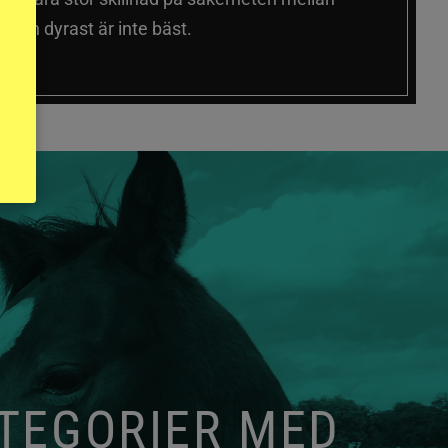
 och dyrast är inte bäst.
ATEGORIER MED