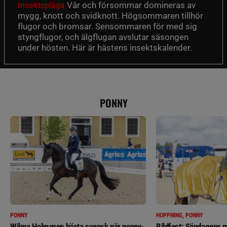
Vår och försommar domineras av
Insektsplåga
mygg, knott och svidknott. Högsommaren tillhör
flugor och bromsar. Sensommaren för med sig
styngflugor, och älgflugan avslutar säsongen
under hösten. Här är hästens insektskalender.
PONNY
PONNY
HOPPNING, PONNY
Wilma Holmgren bästa svensk när ponny-
Bildfest: Söndagens m