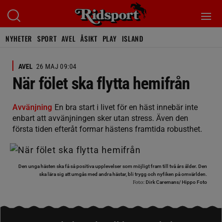
NYHETER
SPORT
AVEL
ÅSIKT
PLAY
ISLAND
AVEL
26 MAJ 09:04
När fölet ska flytta hemifrån
Avvänjning
En bra start i livet för en häst innebär inte
enbart att avvänjningen sker utan stress. Även den
första tiden efteråt formar hästens framtida robusthet.
Den unga hästen ska få så positiva upplevelser som möjligt fram till två års ålder. Den
ska lära sig att umgås med andra hästar, bli trygg och nyfiken på omvärlden.
Foto:
Dirk Caremans/ Hippo Foto