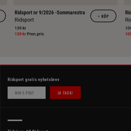
Ridsport nr 9/2026 -Sommarextra
Ri
+
KÖP
Ridsport
Ri
139 kr
109
139 kr
Pren.pris
10
Ridsport gratis nyhetsbrev
JA TACK!