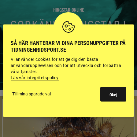
HINGSTAR ONLINE
GODKÄNDA HINGSTAR I
FLERA KATEGORIER MED
SÅ HÄR HANTERAR VI DINA PERSONUPPGIFTER PÅ
BILDER OCH FAKTA
TIDNINGENRIDSPORT.SE
Vi använder cookies för att ge dig den bästa
användarupplevelsen och för att utveckla och förbättra
VISA ALLA HINGSTAR
våra tjänster.
Läs vår integritetspolicy
Till mina sparade val
Okej