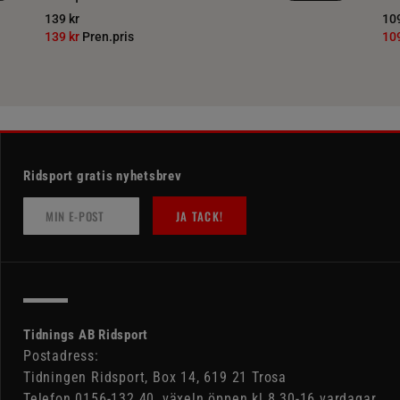
139 kr
109
139 kr
Pren.pris
10
Ridsport gratis nyhetsbrev
JA TACK!
Tidnings AB Ridsport
Postadress:
Tidningen Ridsport, Box 14, 619 21 Trosa
Telefon 0156-132 40, växeln öppen kl 8.30-16 vardagar