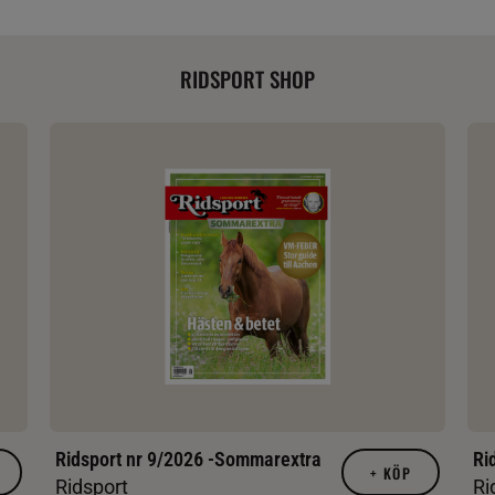
RIDSPORT SHOP
Ridsport nr 9/2026 -Sommarextra
Ri
+
KÖP
Ridsport
Ri