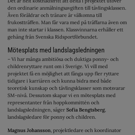
Det är helt kostnadsfritt att delta i projektet utöver
den ordinarie anmälningsavgiften till tävlingsklassen.
Även föräldrar och tränare är välkomna till
frukostträffen. Man får vara med på träffarna även om
man inte startar i klassen. Klassvinnarna erhåller ett
gehäng från Svenska Ridsportförbundet.
Mötesplats med landslagsledningen
– Vi har många ambitiösa och duktiga ponny- och
childrenryttare runt om i Sverige. Vi vill med
projektet få en möjlighet att fånga upp fler ryttare
tidigare i karriären och kunna bidra med både
teoretisk kunskap och tävlingsklasser som motsvarar
SM-nivå. Dessutom skapar vi en mötesplats med
representanter från hoppkommittén och
landslagsledningen, säger
Sofia Bengtsberg
,
landslagsledare för ponny och children.
Magnus Johansson
, projektledare och koordinator