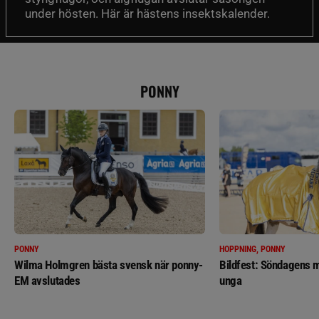
under hösten. Här är hästens insektskalender.
PONNY
PONNY
HOPPNING, PONNY
Wilma Holmgren bästa svensk när ponny-
Bildfest: Söndagens m
EM avslutades
unga