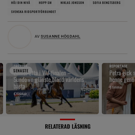
HÖJ DIN NIVÅ
HOPP-SM
NIKLAS JONSSON
SOFIA BENGTSBERG
SVENSKA RIDSPORTFÖRBUNDET
AV
SUSANNE HÖGDAHL
DRESSYR
REPORTAGE
SENAST
E
Lexner åtta i VM-finalen –
Petra gick 
Sundown glänste bland världens
henne geno
bästa
8 timmar
6 timmar
RELATERAD LÄSNING