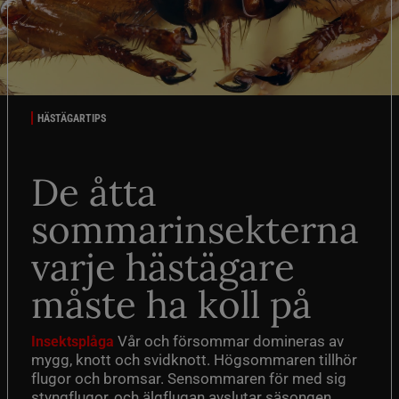
HÄSTÄGARTIPS
De åtta
sommarinsekterna
varje hästägare
måste ha koll på
Vår och försommar domineras av
Insektsplåga
mygg, knott och svidknott. Högsommaren tillhör
flugor och bromsar. Sensommaren för med sig
styngflugor, och älgflugan avslutar säsongen