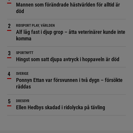
Mannen som förändrade hästvärlden för alltid är
död
RIDSPORT PLAY, VÄRLDEN
Alf låg fast i djup grop – åtta veterinärer kunde inte
komma
SPORTNYTT
Hingst som satt djupa avtryck i hoppaveln är död
SVERIGE
Ponnyn Ettan var försvunnen i två dygn – försökte
räddas
DRESSYR
Ellen Hedbys skadad i ridolycka på tävling