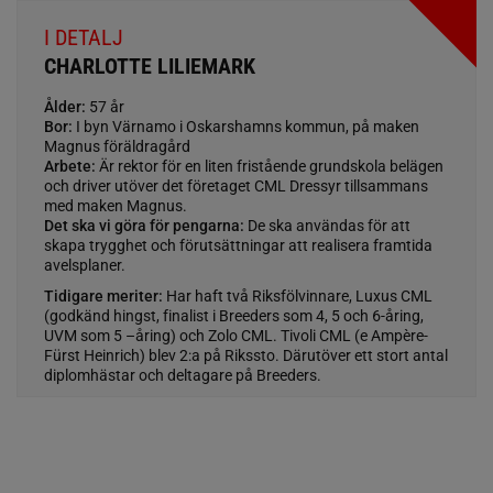
I DETALJ
CHARLOTTE LILIEMARK
Ålder:
57 år
Bor:
I byn Värnamo i Oskarshamns kommun, på maken
Magnus föräldragård
Arbete:
Är rektor för en liten fristående grundskola belägen
och driver utöver det företaget CML Dressyr tillsammans
med maken Magnus.
Det ska vi göra för pengarna:
De ska användas för att
skapa trygghet och förutsättningar att realisera framtida
avelsplaner.
Tidigare meriter:
Har haft två Riksfölvinnare, Luxus CML
(godkänd hingst, finalist i Breeders som 4, 5 och 6-åring,
UVM som 5 –åring) och Zolo CML. Tivoli CML (e Ampère-
Fürst Heinrich) blev 2:a på Rikssto. Därutöver ett stort antal
diplomhästar och deltagare på Breeders.