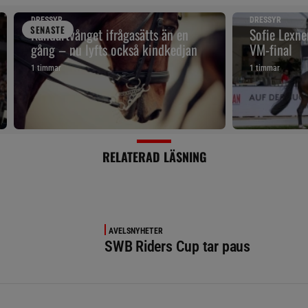
DRESSYR
DRESSYR
SENAST
E
Kandartvånget ifrågasätts än en
Sofie Lexne
gång – nu lyfts också kindkedjan
VM-final
1 timmar
1 timmar
RELATERAD LÄSNING
AVELSNYHETER
SWB Riders Cup tar paus