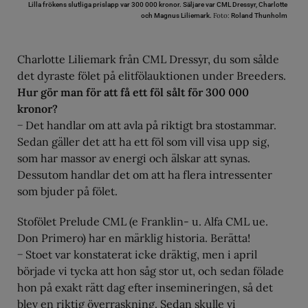
Lilla frökens slutliga prislapp var 300 000 kronor. Säljare var CML Dressyr, Charlotte
Foto:
och Magnus Liliemark.
Roland Thunholm
Charlotte Liliemark från CML Dressyr, du som sålde
det dyraste fölet på elitfölauktionen under Breeders.
Hur gör man för att få ett föl sålt för 300 000
kronor?
− Det handlar om att avla på riktigt bra stostammar.
Sedan gäller det att ha ett föl som vill visa upp sig,
som har massor av energi och älskar att synas.
Dessutom handlar det om att ha flera intressenter
som bjuder på fölet.
Stofölet Prelude CML (e Franklin- u. Alfa CML ue.
Don Primero) har en märklig historia. Berätta!
− Stoet var konstaterat icke dräktig, men i april
började vi tycka att hon såg stor ut, och sedan fölade
hon på exakt rätt dag efter insemineringen, så det
blev en riktig överraskning. Sedan skulle vi