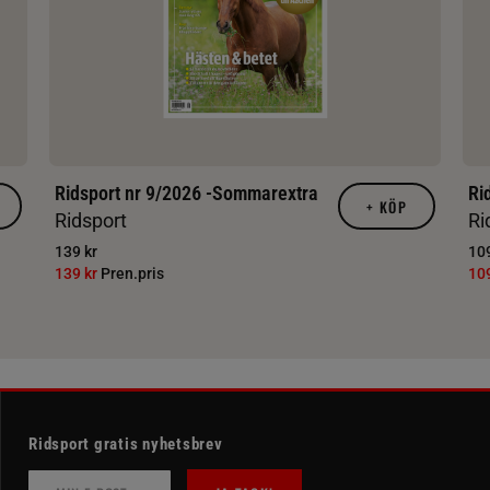
Ridsport nr 9/2026 -Sommarextra
Ri
+
KÖP
Ridsport
Ri
139 kr
109
139 kr
Pren.pris
10
Ridsport gratis nyhetsbrev