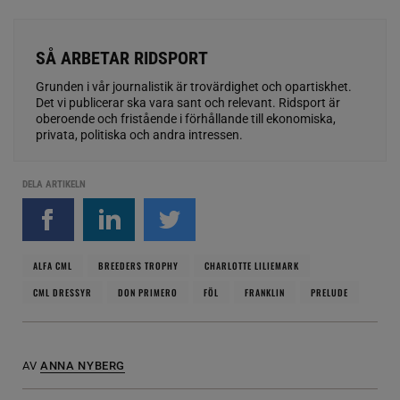
SÅ ARBETAR RIDSPORT
Grunden i vår journalistik är trovärdighet och opartiskhet.
Det vi publicerar ska vara sant och relevant. Ridsport är
oberoende och fristående i förhållande till ekonomiska,
privata, politiska och andra intressen.
DELA ARTIKELN
ALFA CML
BREEDERS TROPHY
CHARLOTTE LILIEMARK
CML DRESSYR
DON PRIMERO
FÖL
FRANKLIN
PRELUDE
AV
ANNA NYBERG