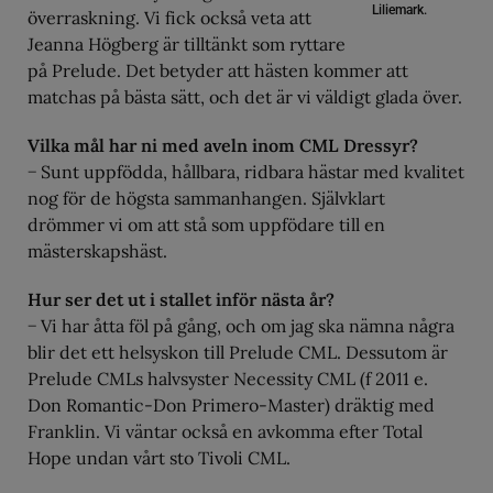
Liliemark.
överraskning. Vi fick också veta att
Jeanna Högberg är tilltänkt som ryttare
på Prelude. Det betyder att hästen kommer att
matchas på bästa sätt, och det är vi väldigt glada över.
Vilka mål har ni med aveln inom CML Dressyr?
− Sunt uppfödda, hållbara, ridbara hästar med kvalitet
nog för de högsta sammanhangen. Självklart
drömmer vi om att stå som uppfödare till en
mästerskapshäst.
Hur ser det ut i stallet inför nästa år?
− Vi har åtta föl på gång, och om jag ska nämna några
blir det ett helsyskon till Prelude CML. Dessutom är
Prelude CMLs halvsyster Necessity CML (f 2011 e.
Don Romantic-Don Primero-Master) dräktig med
Franklin. Vi väntar också en avkomma efter Total
Hope undan vårt sto Tivoli CML.