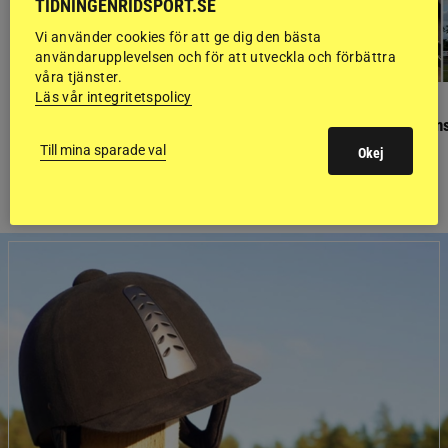
TIDNINGENRIDSPORT.SE
Vi använder cookies för att ge dig den bästa
användarupplevelsen och för att utveckla och förbättra
våra tjänster.
Läs vår integritetspolicy
GÄSTBLOGGEN
GÄSTBLOGGEN
Finaldag med jubileumsutställning
Så gick det på helgens
Till mina sparade val
Okej