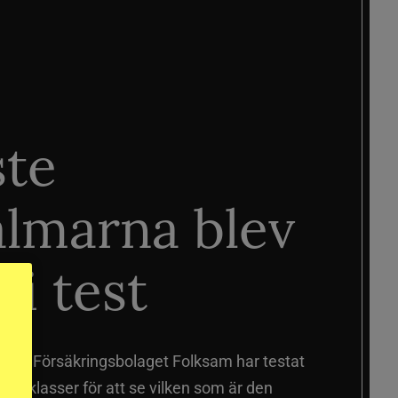
ste
älmarna blev
 i test
älmar
Försäkringsbolaget Folksam har testat
a prisklasser för att se vilken som är den