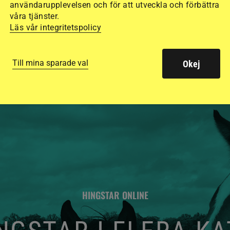
användarupplevelsen och för att utveckla och förbättra
säkraste. Det visar
våra tjänster.
de olika hjälmarna –
Läs vår integritetspolicy
Till mina sparade val
Okej
HINGSTAR ONLINE