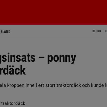
ISLAND
BLOGG
H
gsinsats – ponny
ordäck
a kroppen inne i ett stort traktordäck och kunde i