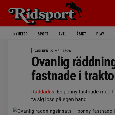
NYHETER
SPORT
AVEL
ÅSIKT
PLAY
VÄRLDEN
22 MAJ 13:26
Ovanlig räddnin
fastnade i trakt
Räddades
En ponny fastnade med hel
ta sig loss på egen hand.