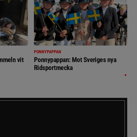
PONNYPAPPAN
immeln vit
Ponnypappan: Mot Sveriges nya
Ridsportmecka