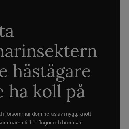
ta
arinsektern
je hästägare
 ha koll på
ch försommar domineras av mygg, knott
sommaren tillhör flugor och bromsar.