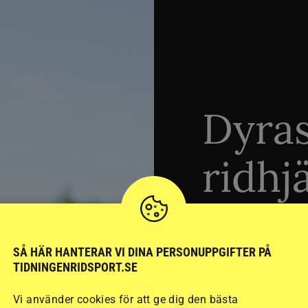
Dyra
ridhj
sämst
SÅ HÄR HANTERAR VI DINA PERSONUPPGIFTER PÅ
TIDNINGENRIDSPORT.SE
Stort test av ridhj
Vi använder cookies för att ge dig den bästa
15 ridhjälmar i olik