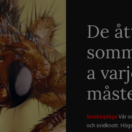
De åt
somm
a var
måste
Insektsplåga
Vår o
och svidknott. Hög