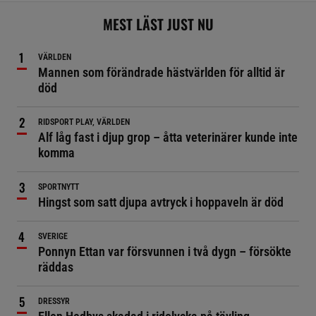
MEST LÄST JUST NU
VÄRLDEN
Mannen som förändrade hästvärlden för alltid är
död
RIDSPORT PLAY, VÄRLDEN
Alf låg fast i djup grop – åtta veterinärer kunde inte
komma
SPORTNYTT
Hingst som satt djupa avtryck i hoppaveln är död
SVERIGE
Ponnyn Ettan var försvunnen i två dygn – försökte
räddas
DRESSYR