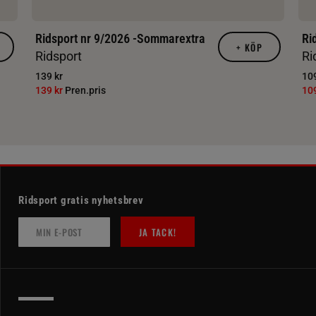
Ridsport nr 9/2026 -Sommarextra
Ri
+
KÖP
Ridsport
Ri
139 kr
109
139 kr
Pren.pris
10
Ridsport gratis nyhetsbrev
JA TACK!