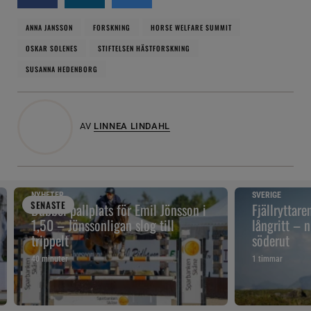
ANNA JANSSON
FORSKNING
HORSE WELFARE SUMMIT
OSKAR SOLENES
STIFTELSEN HÄSTFORSKNING
SUSANNA HEDENBORG
AV
LINNEA LINDAHL
NYHETER
SVERIGE
SENAST
E
Dubbel pallplats för Emil Jönsson i
Fjällryttare
1,50 – Jönssonligan slog till
långritt – 
trippelt
söderut
40 minuter
1 timmar