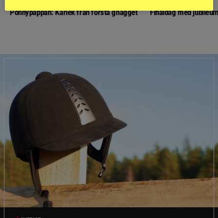
PONNYPAPPAN
GÄSTBLOGGEN
Ponnypappan: Kärlek från första gnägget
Finaldag med jubileum