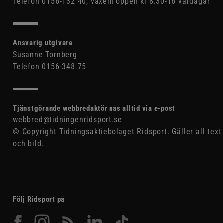
Telefon 0156-132 40, växeln öppen kl 8.30-16 vardagar
Ansvarig utgivare
Susanne Tornberg
Telefon 0156-348 75
Tjänstgörande webbredaktör nås alltid via e-post
webbred@tidningenridsport.se
© Copyright Tidningsaktiebolaget Ridsport. Gäller all text
och bild.
Följ Ridsport på