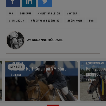
AVN
BOLLERUP
CHRISTINA OLSSON
MANTORP
MIKAEL NOLIN
RÅDGIVANDE BEDÖMNING
STRÖMSHOLM
SWB
AV
SUSANNE HÖGDAHL
HOPPNING
PONNYPAPPAN
SENAST
E
Snuvade Rolf-Göran på VM-start
Ponnypappan
gnägget
4 timmar
5 timmar