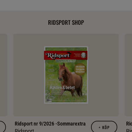
RIDSPORT SHOP
Ridsport nr 9/2026 -Sommarextra
Ri
+
KÖP
Ridsport
Ri