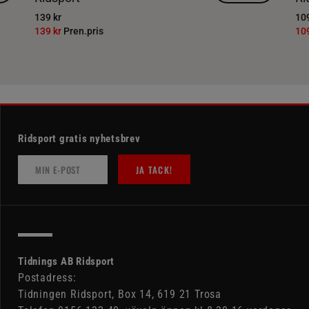
139 kr
109
139 kr
Pren.pris
10
Ridsport gratis nyhetsbrev
JA TACK!
Tidnings AB Ridsport
Postadress:
Tidningen Ridsport, Box 14, 619 21 Trosa