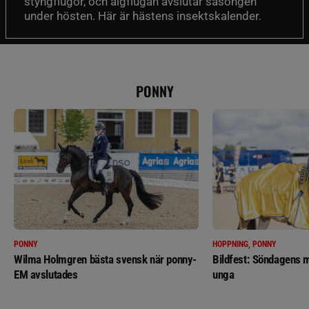
styngflugor, och älgflugan avslutar säsongen
under hösten. Här är hästens insektskalender.
PONNY
PONNY
HOPPNING, PONNY
Wilma Holmgren bästa svensk när ponny-
Bildfest: Söndagens m
EM avslutades
unga