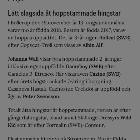
Lätt slagsida åt hoppstammade hingstar
I Bollerup den 19 november är 13 hingstar anmälda,
varav nio är födda 2018. Resten är födda 2017, varav
en hoppas uppsuttet. Det är 3-åringen
Rollcat (SWB)
efter Copycat-Troll som visas av
Albin Alf
.
Johanna Wall
visar fyra hoppstammade 2-åringar,
inklusive egenuppfödde
Gameboy (SWB)
efter
Gamelus R-Etrusco. Här visas även
Cazino (SWB)
efter årets högst rankade 7-åring i hoppning,
Casanova Hästak. Cazino (ue Crelido) är uppfödd och
ägs av
Peter Svensson
.
Totalt åtta hingstar är hoppstammade, resten är efter
gångartshingstar, bland annat Skillinge Dressyrs
Wild
Kid
som är efter Formalin (SWB)-Conteur.
Flest anmälda hittar vi på Strömsholm. Nio är födda