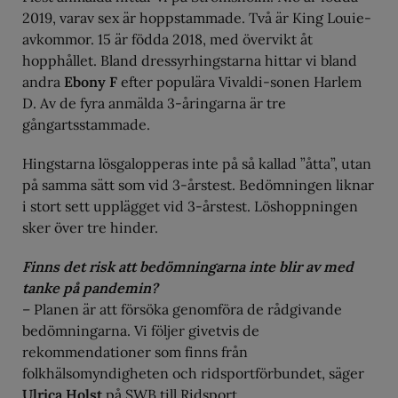
2019, varav sex är hoppstammade. Två är King Louie-
avkommor. 15 är födda 2018, med övervikt åt
hopphållet. Bland dressyrhingstarna hittar vi bland
andra
Ebony F
efter populära Vivaldi-sonen Harlem
D. Av de fyra anmälda 3-åringarna är tre
gångartsstammade.
Hingstarna lösgalopperas inte på så kallad ”åtta”, utan
på samma sätt som vid 3-årstest. Bedömningen liknar
i stort sett upplägget vid 3-årstest. Löshoppningen
sker över tre hinder.
Finns det risk att bedömningarna inte blir av med
tanke på pandemin?
– Planen är att försöka genomföra de rådgivande
bedömningarna. Vi följer givetvis de
rekommendationer som finns från
folkhälsomyndigheten och ridsportförbundet, säger
Ulrica Holst
på SWB till Ridsport.