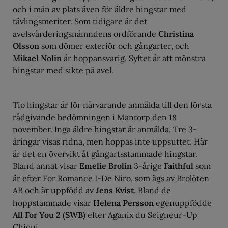
och i mån av plats även för äldre hingstar med
tävlingsmeriter. Som tidigare är det
avelsvärderingsnämndens ordförande
Christina
Olsson
som dömer exteriör och gångarter, och
Mikael Nolin
är hoppansvarig. Syftet är att mönstra
hingstar med sikte på avel.
Tio hingstar är för närvarande anmälda till den första
rådgivande bedömningen i Mantorp den 18
november. Inga äldre hingstar är anmälda. Tre 3-
åringar visas ridna, men hoppas inte uppsuttet. Här
är det en övervikt åt gångartsstammade hingstar.
Bland annat visar
Emelie Brolin
3-årige
Faithful
som
är efter For Romance I-De Niro, som ägs av Brolöten
AB och är uppfödd av
Jens Kvist
. Bland de
hoppstammade visar
Helena Persson
egenuppfödde
All For You 2 (SWB)
efter Aganix du Seigneur-Up
Chiqui.