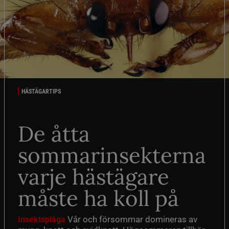
HÄSTÄGARTIPS
De åtta
sommarinsekterna
varje hästägare
måste ha koll på
Vår och försommar domineras av
Insektsplåga