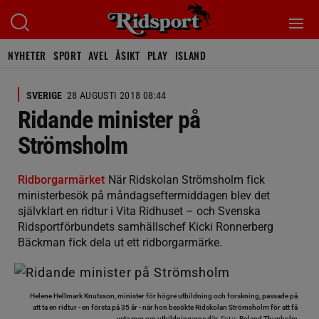
NYHETER
SPORT
AVEL
ÅSIKT
PLAY
ISLAND
SVERIGE
28 AUGUSTI 2018 08:44
Ridande minister på
Strömsholm
Ridborgarmärket
När Ridskolan Strömsholm fick
ministerbesök på måndagseftermiddagen blev det
självklart en ridtur i Vita Ridhuset – och Svenska
Ridsportförbundets samhällschef Kicki Ronnerberg
Bäckman fick dela ut ett ridborgarmärke.
Helene Hellmark Knutsson, minister för högre utbildning och forskning, passade på
att ta en ridtur - en första på 35 år - när hon besökte Ridskolan Strömsholm för att få
Foto:
veta mer om utbildningarna där.
Roland Thunholm