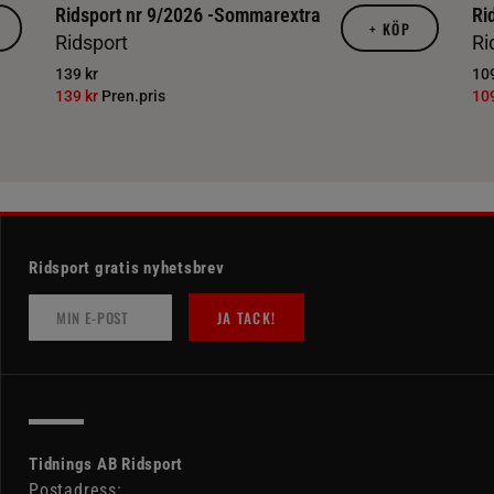
Ridsport nr 9/2026 -Sommarextra
Ri
+
KÖP
Ridsport
Ri
139 kr
109
139 kr
Pren.pris
10
Ridsport gratis nyhetsbrev
JA TACK!
Tidnings AB Ridsport
Postadress: