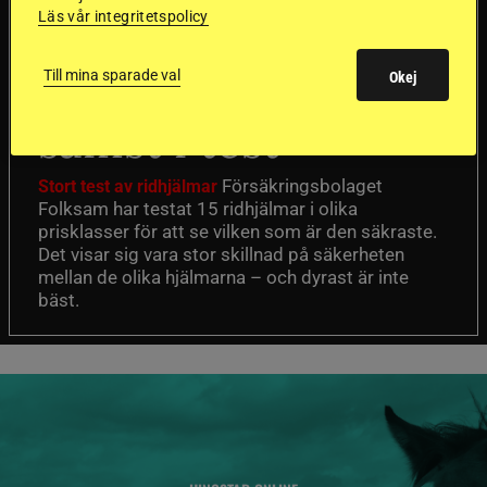
Läs vår integritetspolicy
Dyraste
Till mina sparade val
ridhjälmarna blev
Okej
sämst i test
Försäkringsbolaget
Stort test av ridhjälmar
Folksam har testat 15 ridhjälmar i olika
prisklasser för att se vilken som är den säkraste.
Det visar sig vara stor skillnad på säkerheten
mellan de olika hjälmarna – och dyrast är inte
bäst.