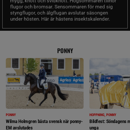
mygg, knott och svidknott. Högsommaren tillhör
flugor och bromsar. Sensommaren för med sig
styngflugor, och älgflugan avslutar säsongen
under hösten. Här är hästens insektskalender.
PONNY
PONNY
HOPPNING, PONNY
Wilma Holmgren bästa svensk när ponny-
Bildfest: Söndagens m
EM avslutades
unga