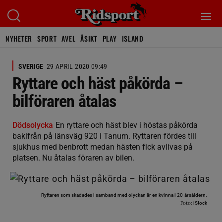
NYHETER
SPORT
AVEL
ÅSIKT
PLAY
ISLAND
SVERIGE
29 APRIL 2020 09:49
Ryttare och häst påkörda –
bilföraren åtalas
Dödsolycka
En ryttare och häst blev i höstas påkörda
bakifrån på länsväg 920 i Tanum. Ryttaren fördes till
sjukhus med benbrott medan hästen fick avlivas på
platsen. Nu åtalas föraren av bilen.
Ryttaren som skadades i samband med olyckan är en kvinna i 20-årsåldern.
Foto:
iStock