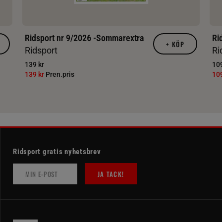
Ridsport nr 9/2026 -Sommarextra
Ri
+
KÖP
Ridsport
Ri
139 kr
109
139 kr
Pren.pris
10
Ridsport gratis nyhetsbrev
JA TACK!