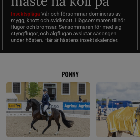
måste ha koll på
Vår och försommar domineras av
Insektsplåga
mygg, knott och svidknott. Högsommaren tillhör
flugor och bromsar. Sensommaren för med sig
styngflugor, och älgflugan avslutar säsongen
under hösten. Här är hästens insektskalender.
PONNY