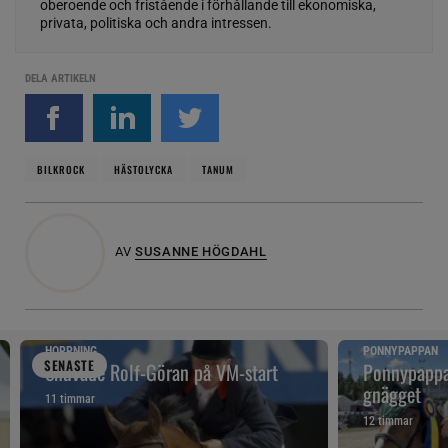
oberoende och fristående i förhållande till ekonomiska,
privata, politiska och andra intressen.
DELA ARTIKELN
BILKROCK
HÄSTOLYCKA
TANUM
AV
SUSANNE HÖGDAHL
HOPPNING
PONNYPAPPAN
SENAST
E
Snuvade Rolf-Göran på VM-start
Ponnypappan
gnägget
11 timmar
12 timmar