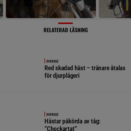
RELATERAD LÄSNING
SVERIGE
Red skadad häst – tränare åtalas
för djurplågeri
SVERIGE
Hästar påkörda av tåg:
”Chockartat”