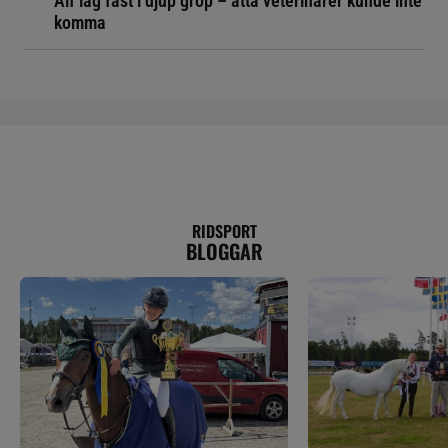
Alf låg fast i djup grop – åtta veterinärer kunde inte
komma
RIDSPORT
BLOGGAR