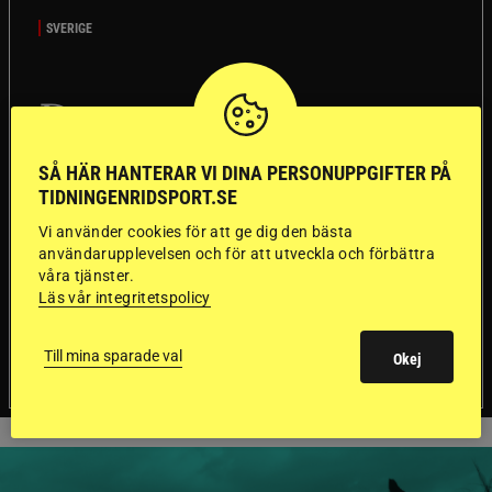
SVERIGE
Dyraste
ridhjälmarna blev
SÅ HÄR HANTERAR VI DINA PERSONUPPGIFTER PÅ
sämst i test
TIDNINGENRIDSPORT.SE
Vi använder cookies för att ge dig den bästa
användarupplevelsen och för att utveckla och förbättra
Försäkringsbolaget
Stort test av ridhjälmar
våra tjänster.
Folksam har testat 15 ridhjälmar i olika
Läs vår integritetspolicy
prisklasser för att se vilken som är den säkraste.
Det visar sig vara stor skillnad på säkerheten
mellan de olika hjälmarna – och dyrast är inte
Till mina sparade val
Okej
bäst.