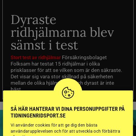
Dyraste
ridhjälmarna blev
sämst i test
Försäkringsbolaget
Stort test av ridhjälmar
Folksam har testat 15 ridhjälmar i olika
prisklasser för att se vilken som är den säkraste.
Det visar sig vara stor skillnad på säkerheten
mellan de olika hjälmarna – och dyrast är inte
bäst.
SÅ HÄR HANTERAR VI DINA PERSONUPPGIFTER PÅ
TIDNINGENRIDSPORT.SE
Vi använder cookies för att ge dig den bästa
användarupplevelsen och för att utveckla och förbättra