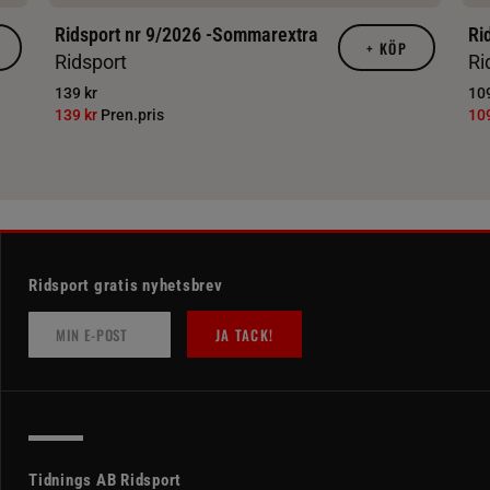
Ridsport nr 9/2026 -Sommarextra
Ri
+
KÖP
Ridsport
Ri
139 kr
109
139 kr
Pren.pris
10
Ridsport gratis nyhetsbrev
JA TACK!
Tidnings AB Ridsport