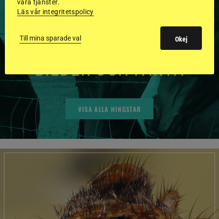
våra tjänster.
HINGSTAR ONLINE
Läs vår integritetspolicy
GODKÄNDA HINGSTAR I
Till mina sparade val
Okej
FLERA KATEGORIER MED
BILDER OCH FAKTA
VISA ALLA HINGSTAR