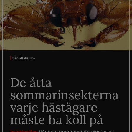
HÄSTÄGARTIPS
De åtta
sommarinsekterna
varje hästägare
måste ha koll på
Vår och försommar domineras av
Insektsplåga