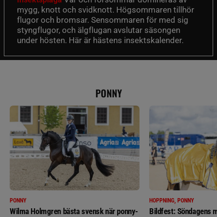
mygg, knott och svidknott. Högsommaren tillhör
flugor och bromsar. Sensommaren för med sig
styngflugor, och älgflugan avslutar säsongen
under hösten. Här är hästens insektskalender.
PONNY
PONNY
HOPPNING, PONNY
Wilma Holmgren bästa svensk när ponny-
Bildfest: Söndagens m