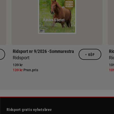
Ridsport nr 9/2026 -Sommarextra
Ri
+
KÖP
Ridsport
Ri
139 kr
109
139 kr
Pren.pris
10
Ridsport gratis nyhetsbrev