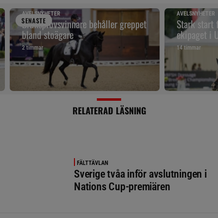
AVELSNYHETER
AVELSNYHETER
SENAST
E
Bruksprovsvinnare behåller greppet
Stark start
bland stoägare
ekipaget i
2 timmar
14 timmar
RELATERAD LÄSNING
FÄLTTÄVLAN
Sverige tvåa inför avslutningen i
Nations Cup-premiären