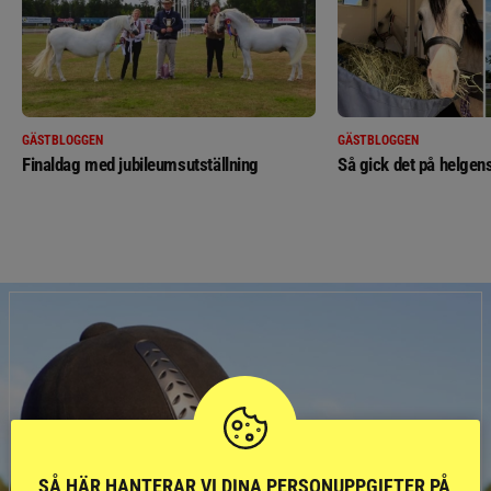
GÄSTBLOGGEN
GÄSTBLOGGEN
Finaldag med jubileumsutställning
Så gick det på helgens
SÅ HÄR HANTERAR VI DINA PERSONUPPGIFTER PÅ