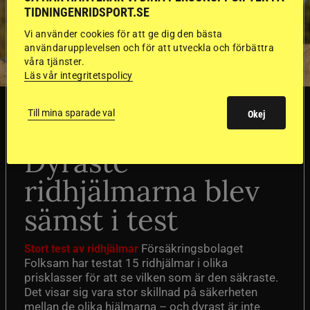
TIDNINGENRIDSPORT.SE
Vi använder cookies för att ge dig den bästa
användarupplevelsen och för att utveckla och förbättra
våra tjänster.
Läs vår integritetspolicy
SVERIGE
Till mina sparade val
Okej
Dyraste
ridhjälmarna blev
sämst i test
Försäkringsbolaget
Stort test av ridhjälmar
Folksam har testat 15 ridhjälmar i olika
prisklasser för att se vilken som är den säkraste.
Det visar sig vara stor skillnad på säkerheten
mellan de olika hjälmarna – och dyrast är inte