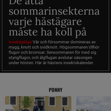
De åtta
sommarinsekterna
varje hästägare
måste ha koll på
Vår och försommar domineras av
Insektsplåga
mygg, knott och svidknott. Högsommaren tillhör
flugor och bromsar. Sensommaren för med sig
styngflugor, och älgflugan avslutar säsongen
under hösten. Här är hästens insektskalender.
PONNY