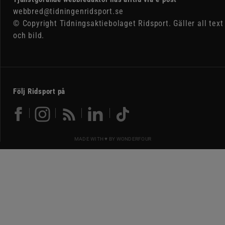
webbred@tidningenridsport.se
© Copyright Tidningsaktiebolaget Ridsport. Gäller all text
och bild.
Följ Ridsport på
MADE WITH ♥ BY
WONDERFOUR