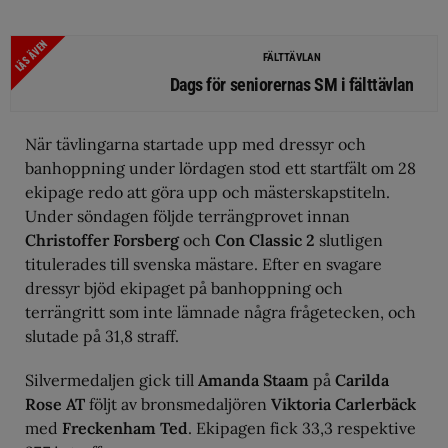
LÄS ÄVEN
FÄLTTÄVLAN
Dags för seniorernas SM i fälttävlan
När tävlingarna startade upp med dressyr och
banhoppning under lördagen stod ett startfält om 28
ekipage redo att göra upp och mästerskapstiteln.
Under söndagen följde terrängprovet innan
Christoffer Forsberg
och
Con Classic 2
slutligen
titulerades till svenska mästare. Efter en svagare
dressyr bjöd ekipaget på banhoppning och
terrängritt som inte lämnade några frågetecken, och
slutade på 31,8 straff.
Silvermedaljen gick till
Amanda Staam
på
Carilda
Rose AT
följt av bronsmedaljören
Viktoria Carlerbäck
med
Freckenham Ted
. Ekipagen fick 33,3 respektive