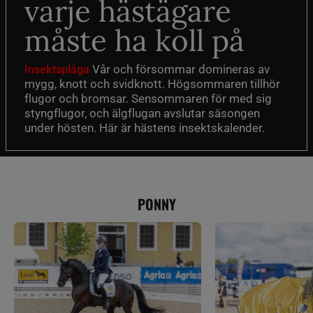
varje hästägare
måste ha koll på
Vår och försommar domineras av
Insektsplåga
mygg, knott och svidknott. Högsommaren tillhör
flugor och bromsar. Sensommaren för med sig
styngflugor, och älgflugan avslutar säsongen
under hösten. Här är hästens insektskalender.
PONNY