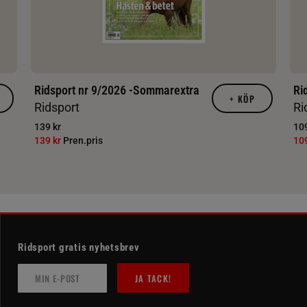
Ridsport nr 9/2026 -Sommarextra
Ri
+
KÖP
Ridsport
Ri
139 kr
109
139 kr
Pren.pris
10
Ridsport gratis nyhetsbrev
JA TACK!