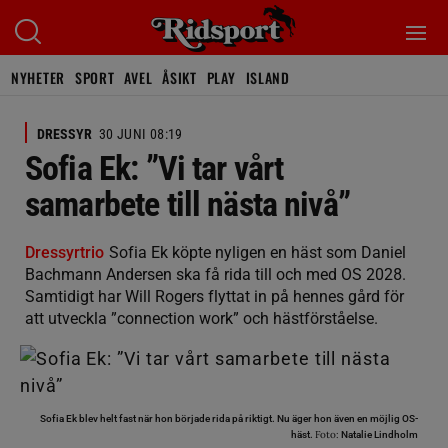
NYHETER
SPORT
AVEL
ÅSIKT
PLAY
ISLAND
DRESSYR
30 JUNI 08:19
Sofia Ek: ”Vi tar vårt
samarbete till nästa nivå”
Dressyrtrio
Sofia Ek köpte nyligen en häst som Daniel
Bachmann Andersen ska få rida till och med OS 2028.
Samtidigt har Will Rogers flyttat in på hennes gård för
att utveckla ”connection work” och hästförståelse.
Sofia Ek blev helt fast när hon började rida på riktigt. Nu äger hon även en möjlig OS-
Foto:
häst.
Natalie Lindholm