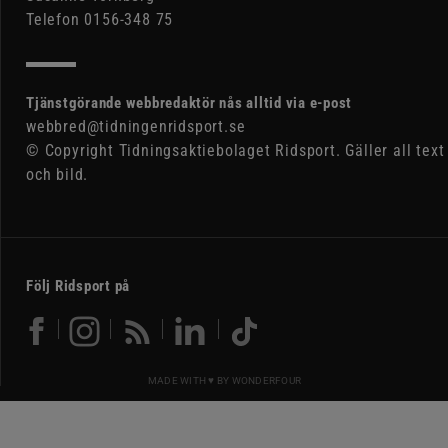
Telefon 0156-348 75
Tjänstgörande webbredaktör nås alltid via e-post
webbred@tidningenridsport.se
© Copyright Tidningsaktiebolaget Ridsport. Gäller all text
och bild.
Följ Ridsport på
MADE WITH ♥ BY
WONDERFOUR