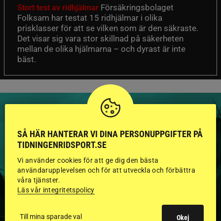
Försäkringsbolaget
Stort test av ridhjälmar
Folksam har testat 15 ridhjälmar i olika
prisklasser för att se vilken som är den säkraste.
Det visar sig vara stor skillnad på säkerheten
mellan de olika hjälmarna – och dyrast är inte
bäst.
SÅ HÄR HANTERAR VI DINA PERSONUPPGIFTER PÅ
TIDNINGENRIDSPORT.SE
HINGSTAR ONLINE
Vi använder cookies för att ge dig den bästa
GODKÄNDA HINGSTAR I
användarupplevelsen och för att utveckla och förbättra
våra tjänster.
FLERA KATEGORIER MED
Läs vår integritetspolicy
BILDER OCH FAKTA
Till mina sparade val
Okej