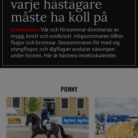
varje hästägare
måste ha koll på
Vår och försommar domineras av
Insektsplåga
mygg, knott och svidknott. Högsommaren tillhör
flugor och bromsar. Sensommaren för med sig
styngflugor, och älgflugan avslutar säsongen
under hösten. Här är hästens insektskalender.
PONNY