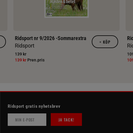
Ridsport nr 9/2026 -Sommarextra
Ri
+
KÖP
Ridsport
Ri
139 kr
109
139 kr
Pren.pris
10
Ridsport gratis nyhetsbrev
JA TACK!