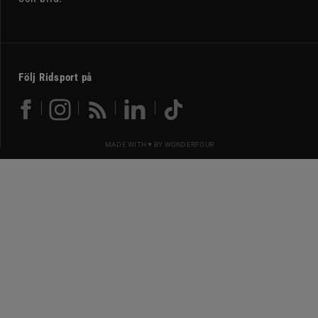
Följ Ridsport på
MADE WITH ♥ BY
WONDERFOUR