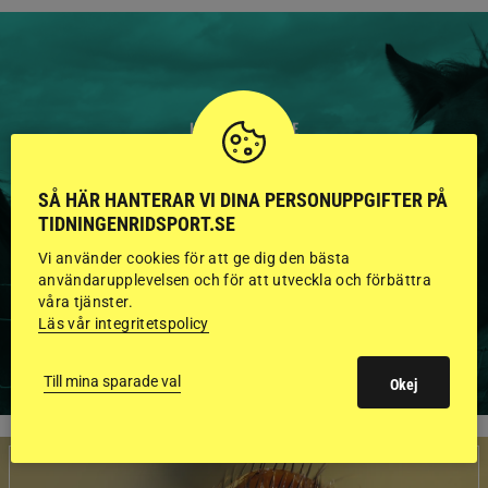
HINGSTAR ONLINE
GODKÄNDA HINGSTAR I
SÅ HÄR HANTERAR VI DINA PERSONUPPGIFTER PÅ
FLERA KATEGORIER MED
TIDNINGENRIDSPORT.SE
BILDER OCH FAKTA
Vi använder cookies för att ge dig den bästa
användarupplevelsen och för att utveckla och förbättra
våra tjänster.
Läs vår integritetspolicy
VISA ALLA HINGSTAR
Till mina sparade val
Okej