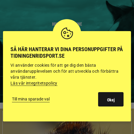
HINGSTAR ONLINE
GODKÄNDA HINGSTAR I
FLERA KATEGORIER MED
SÅ HÄR HANTERAR VI DINA PERSONUPPGIFTER PÅ
TIDNINGENRIDSPORT.SE
BILDER OCH FAKTA
Vi använder cookies för att ge dig den bästa
användarupplevelsen och för att utveckla och förbättra
våra tjänster.
Läs vår integritetspolicy
VISA ALLA HINGSTAR
Till mina sparade val
Okej