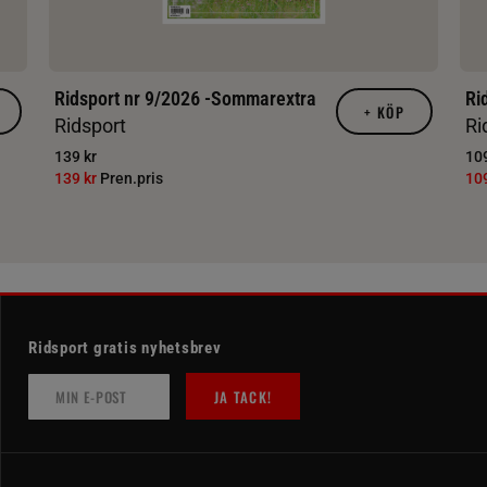
Ridsport nr 9/2026 -Sommarextra
Ri
+
KÖP
Ridsport
Ri
139 kr
109
139 kr
Pren.pris
10
Ridsport gratis nyhetsbrev
JA TACK!