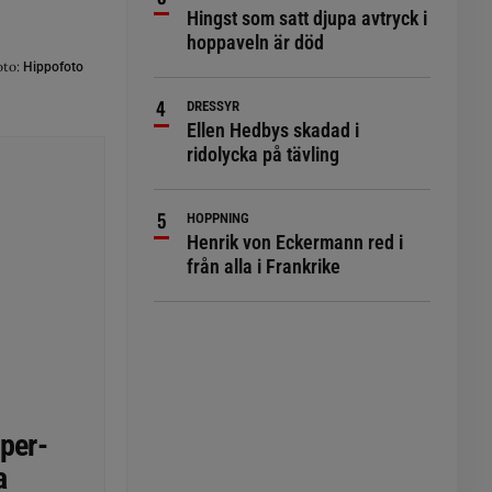
Hingst som satt djupa avtryck i
hoppaveln är död
oto:
Hippofoto
DRESSYR
Ellen Hedbys skadad i
ridolycka på tävling
HOPPNING
Henrik von Eckermann red i
från alla i Frankrike
uper-
a