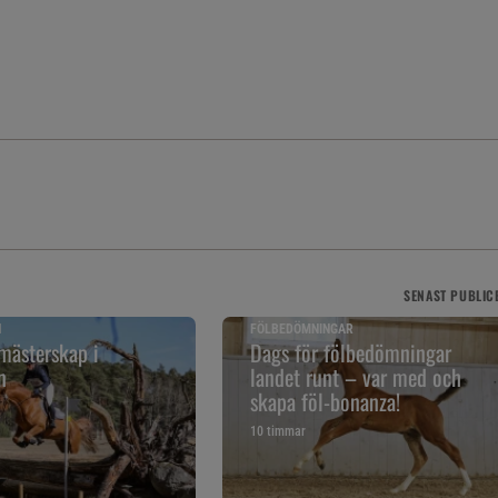
SENAST
PUBLIC
N
FÖLBEDÖMNINGAR
mästerskap i
Dags för fölbedömningar
n
landet runt – var med och
skapa föl-bonanza!
10 timmar