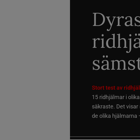
Dyra
ridhj
sämst
Stort test av ridhj
15 ridhjälmar i olik
säkraste. Det visar
de olika hjälmarna –