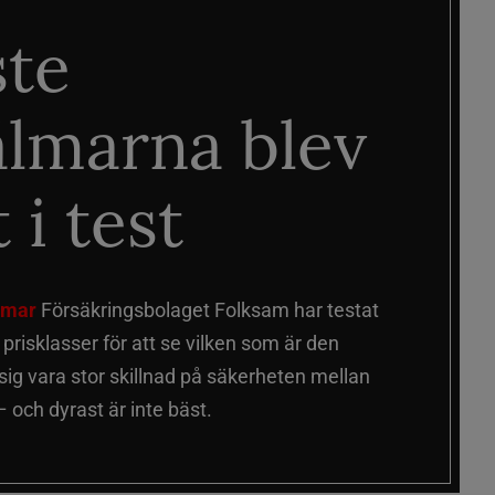
ste
älmarna blev
 i test
älmar
Försäkringsbolaget Folksam har testat
a prisklasser för att se vilken som är den
 sig vara stor skillnad på säkerheten mellan
 och dyrast är inte bäst.