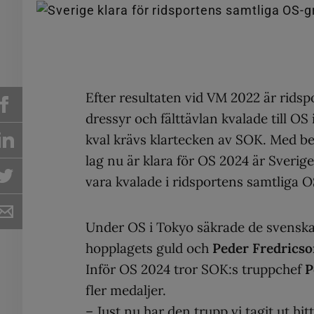
Efter resultaten vid VM 2022 är ridsp
dressyr och fälttävlan kvalade till OS
kval krävs klartecken av SOK. Med be
lag nu är klara för OS 2024 är Sverige
vara kvalade i ridsportens samtliga 
Under OS i Tokyo säkrade de svenska 
hopplagets guld och
Peder Fredrics
Inför OS 2024 tror SOK:s truppchef
P
fler medaljer.
– Just nu har den trupp vi tagit ut hit