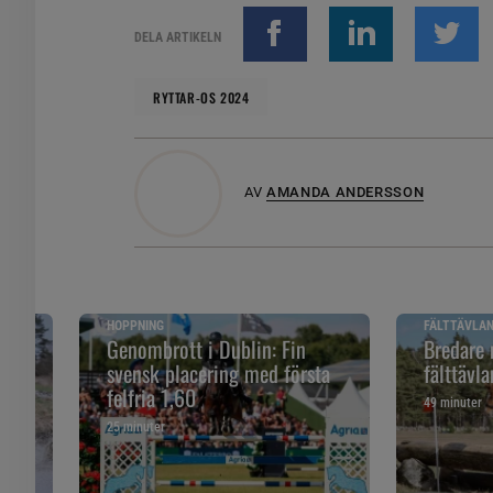
DELA ARTIKELN
RYTTAR-OS 2024
AV
AMANDA ANDERSSON
HOPPNING
FÄLTTÄVLA
Genombrott i Dublin: Fin
Bredare 
er
svensk placering med första
fälttävla
felfria 1,60
49 minuter
25 minuter