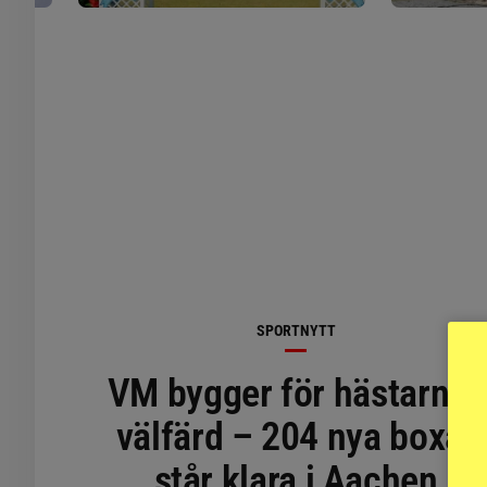
SPORTNYTT
VM bygger för hästarnas
välfärd – 204 nya boxar
står klara i Aachen