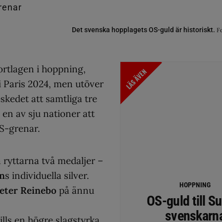
Det svenska hopplagets OS-guld är historiskt.
F
ortlagen i hoppning,
LÄS ÄVEN
 i Paris 2024, men utöver
skedet att samtliga tre
 en av sju nationer att
OS-grenar.
ryttarna två medaljer –
on
s individuella silver.
HOPPNING
eter Reinebo
på ännu
OS-guld till S
svenskarn
tills en högre slagstyrka,