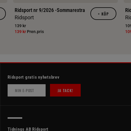
Ridsport nr 9/2026 -Sommarextra
Ri
+
KÖP
Ridsport
Ri
139 kr
109
139 kr
Pren.pris
10
Ridsport gratis nyhetsbrev
JA TACK!
Tidnings AB Ridsport