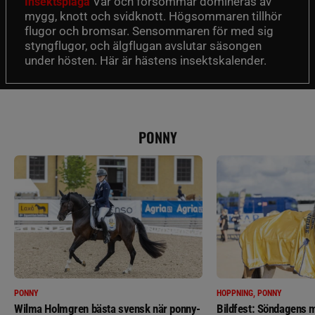
Vår och försommar domineras av
Insektsplåga
mygg, knott och svidknott. Högsommaren tillhör
flugor och bromsar. Sensommaren för med sig
styngflugor, och älgflugan avslutar säsongen
under hösten. Här är hästens insektskalender.
PONNY
PONNY
HOPPNING, PONNY
Wilma Holmgren bästa svensk när ponny-
Bildfest: Söndagens m