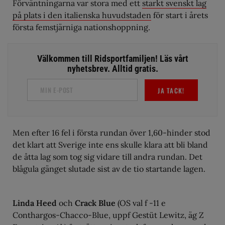
Förväntningarna var stora med ett
starkt svenskt lag
på plats i den italienska huvudstaden
för start i årets
första femstjärniga nationshoppning.
Välkommen till Ridsportfamiljen! Läs vårt
nyhetsbrev. Alltid gratis.
JA TACK!
Men efter 16 fel i första rundan över 1,60-hinder stod
det klart att Sverige inte ens skulle klara att bli bland
de åtta lag som tog sig vidare till andra rundan. Det
blågula gänget slutade sist av de tio startande lagen.
Linda Heed
och
Crack Blue
(OS val f -11 e
Conthargos-Chacco-Blue, uppf Gestüt Lewitz, äg Z