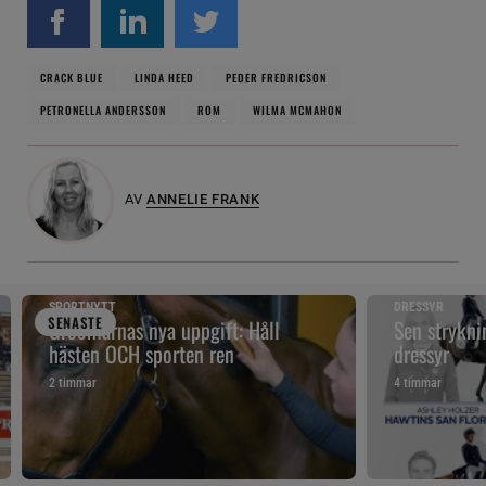
CRACK BLUE
LINDA HEED
PEDER FREDRICSON
PETRONELLA ANDERSSON
ROM
WILMA MCMAHON
AV
ANNELIE FRANK
SPORTNYTT
DRESSYR
SENAST
E
Groomarnas nya uppgift: Håll
Sen strykni
hästen OCH sporten ren
dressyr
2 timmar
4 timmar