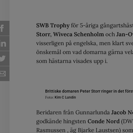
SWB Trophy
för 5-åriga gångartshäst
Storr, Wiveca Schenholm
och
Jan-O
visserligen på engelska, men klart sv
önskemål om vad domarna gärna velat
som hästarna visades upp i.
Brittiske domaren Peter Storr ringer in det f
Foto:
Kim C Lundin
Beridaren från Gunnarlunda
Jacob N
godkände hingsten
Conde Nord
(DWB
Rasmussen , äg Bjarke Laustsen) som 