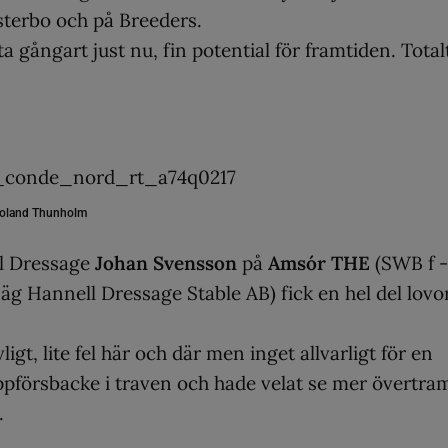
sterbo och på Breeders.
gångart just nu, fin potential för framtiden. Total
oland Thunholm
l Dressage
Johan Svensson
på
Amsór THE
(SWB f -
äg Hannell Dressage Stable AB) fick en hel del lovo
t, lite fel här och där men inget allvarligt för en
 uppförsbacke i traven och hade velat se mer övertra
.