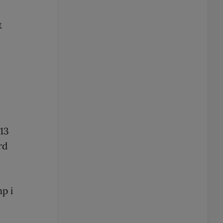
t
13
rd
mp i