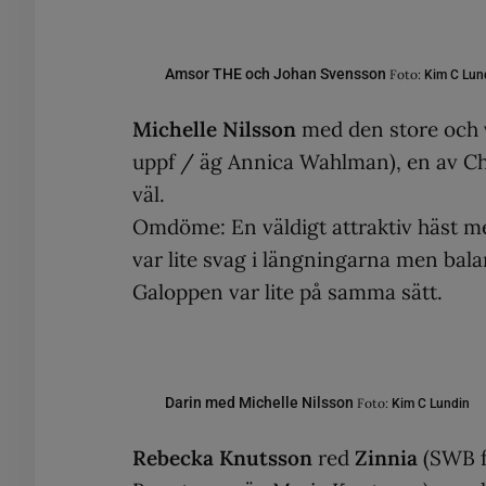
Amsor THE och Johan Svensson
Foto:
Kim C Lun
Michelle Nilsson
med den store och 
uppf / äg Annica Wahlman), en av Char
väl.
Omdöme: En väldigt attraktiv häst med
var lite svag i längningarna men bala
Galoppen var lite på samma sätt.
Darin med Michelle Nilsson
Foto:
Kim C Lundin
Rebecka Knutsson
red
Zinnia
(SWB f