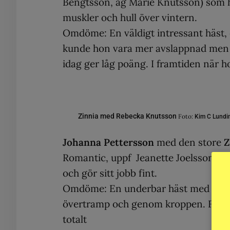
Bengtsson, äg Marie Knutsson) som har
muskler och hull över vintern.
Omdöme: En väldigt intressant häst, e
kunde hon vara mer avslappnad men i
idag ger låg poäng. I framtiden när h
Zinnia med Rebecka Knutsson
Foto:
Kim C Lundi
Johanna Pettersson
med den store
Z
Romantic, uppf Jeanette Joelsson o P
och gör sitt jobb fint.
Omdöme: En underbar häst med fin up
övertramp och genom kroppen. Fantast
totalt