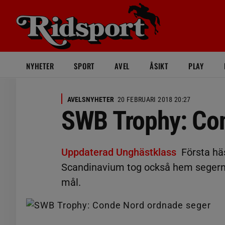
NYHETER
SPORT
AVEL
ÅSIKT
PLAY
AVELSNYHETER
20 FEBRUARI 2018 20:27
SWB Trophy: Co
Uppdaterad Unghästklass
Första häs
Scandinavium tog också hem segern. 
mål.