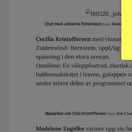
Zitat med Johanna Pettersson
Foto:
Roland Thu
Cecilia Kristoffersen
med vinnaren f
Zuidenwind- Bernstein, uppf/äg Mossl
spänning i den stora arenan.
Omdöme: En väluppfostrad, elastisk o
bakbensaktivitet i traven, galoppen v
under större delen av programmet och
Skywalker och Cilla Kristoffersen
Foto:
Kim C Lu
Madelene Engelke
värmer upp sin h