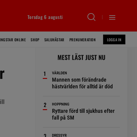
Torsdag 6 augusti
INGSTAR ONLINE
SHOP
SALUHÄSTAR
PRENUMERATION
LOGGA IN
MEST LÄST JUST NU
r
VÄRLDEN
Mannen som förändrade
hästvärlden för alltid är död
ll
HOPPNING
Ryttare förd till sjukhus efter
fall på SM
DRESSYR