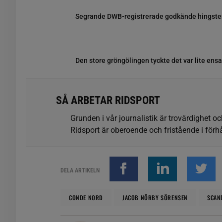
Segrande DWB-registrerade godkände hingst
Den store gröngölingen tyckte det var lite ens
SÅ ARBETAR RIDSPORT
Grunden i vår journalistik är trovärdighet oc
Ridsport är oberoende och fristående i förhå
DELA ARTIKELN
CONDE NORD
JACOB NÖRBY SÖRENSEN
SCAN